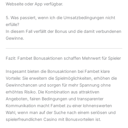
Webseite oder App verfügbar.
5. Was passiert, wenn ich die Umsatzbedingungen nicht
erfülle?
In diesem Fall verfällt der Bonus und die damit verbundenen
Gewinne.
Fazit: Fambet Bonusaktionen schaffen Mehrwert für Spieler
Insgesamt bieten die Bonusaktionen bei Fambet klare
Vorteile: Sie erweitern die Spielmöglichkeiten, erhöhen die
Gewinnchancen und sorgen für mehr Spannung ohne
erhöhtes Risiko. Die Kombination aus attraktiven
Angeboten, fairen Bedingungen und transparenter
Kommunikation macht Fambet zu einer lohnenswerten
Wahl, wenn man auf der Suche nach einem seriösen und
spielerfreundlichen Casino mit Bonusvorteilen ist.