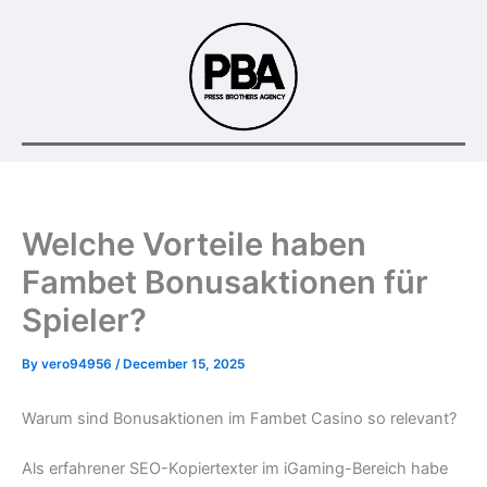
Skip
to
content
Welche Vorteile haben
Fambet Bonusaktionen für
Spieler?
By
vero94956
/
December 15, 2025
Warum sind Bonusaktionen im Fambet Casino so relevant?
Als erfahrener SEO-Kopiertexter im iGaming-Bereich habe