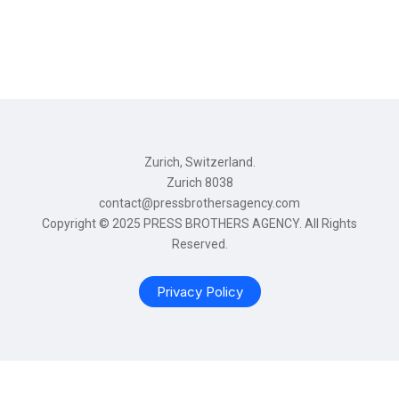
Zurich, Switzerland.
Zurich 8038
contact@pressbrothersagency.com
Copyright © 2025 PRESS BROTHERS AGENCY. All Rights
Reserved.
Privacy Policy