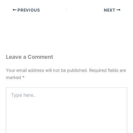
PREVIOUS
NEXT
Leave a Comment
Your email address will not be published.
Required fields are
marked
*
Type
here..