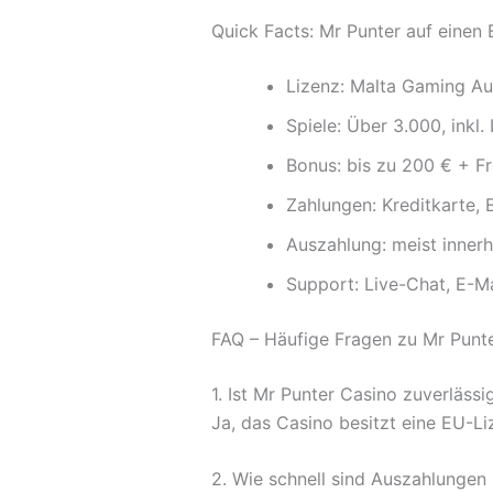
Quick Facts: Mr Punter auf einen 
Lizenz: Malta Gaming Au
Spiele: Über 3.000, inkl.
Bonus: bis zu 200 € + Fr
Zahlungen: Kreditkarte, 
Auszahlung: meist inner
Support: Live-Chat, E-M
FAQ – Häufige Fragen zu Mr Punt
1. Ist Mr Punter Casino zuverlässi
Ja, das Casino besitzt eine EU-L
2. Wie schnell sind Auszahlungen