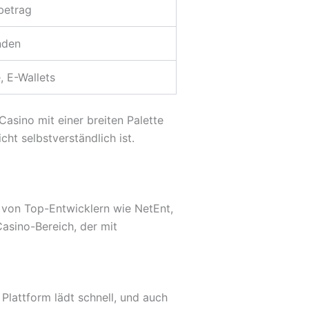
betrag
nden
, E-Wallets
asino mit einer breiten Palette
t selbstverständlich ist.
e von Top-Entwicklern wie NetEnt,
asino-Bereich, der mit
 Plattform lädt schnell, und auch