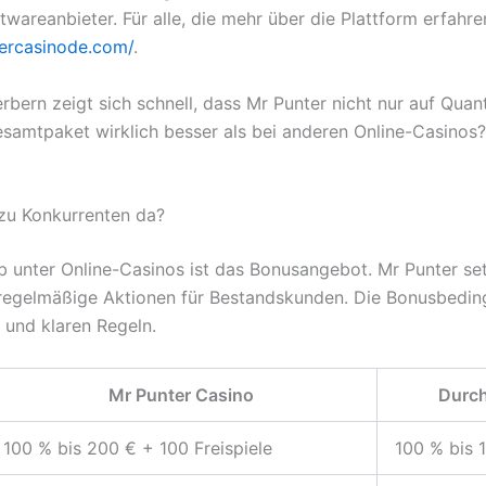
wareanbieter. Für alle, die mehr über die Plattform erfahren
tercasinode.com/
.
bern zeigt sich schnell, dass Mr Punter nicht nur auf Quant
Gesamtpaket wirklich besser als bei anderen Online-Casinos
 zu Konkurrenten da?
 unter Online-Casinos ist das Bonusangebot. Mr Punter setz
regelmäßige Aktionen für Bestandskunden. Die Bonusbedingu
und klaren Regeln.
Mr Punter Casino
Durch
100 % bis 200 € + 100 Freispiele
100 % bis 