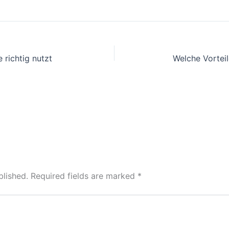
 richtig nutzt
blished.
Required fields are marked
*