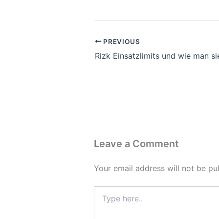
PREVIOUS
Rizk Einsatzlimits und wie man sie
Leave a Comment
Your email address will not be pu
Type
here..