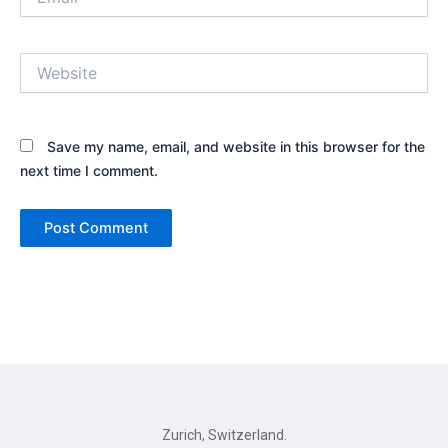
Website
Save my name, email, and website in this browser for the
next time I comment.
Zurich, Switzerland.