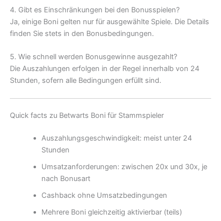
4. Gibt es Einschränkungen bei den Bonusspielen?
Ja, einige Boni gelten nur für ausgewählte Spiele. Die Details
finden Sie stets in den Bonusbedingungen.
5. Wie schnell werden Bonusgewinne ausgezahlt?
Die Auszahlungen erfolgen in der Regel innerhalb von 24
Stunden, sofern alle Bedingungen erfüllt sind.
Quick facts zu Betwarts Boni für Stammspieler
Auszahlungsgeschwindigkeit: meist unter 24
Stunden
Umsatzanforderungen: zwischen 20x und 30x, je
nach Bonusart
Cashback ohne Umsatzbedingungen
Mehrere Boni gleichzeitig aktivierbar (teils)