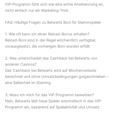
VIP-Programm fühlt sich wie eine echte Anerkennung an,
nicht einfach nur ein Marketing-Trick.
FAQ: Häufige Fragen zu Betwarts Boni für Stammspieler
1. Wie oft kann ich einen Reload-Bonus erhalten?
Reload-Boni sind in der Regel wöchentlich verfügbar,
vorausgesetzt, die vorherigen Boni wurden erfüllt.
2. Was unterscheidet das Cashback bei Betwarts von
anderen Casinos?
Das Cashback bei Betwarts wird auf Wochenverluste
berechnet und ohne Umsatzbedingungen gutgeschrieben –
eine Seltenheit im iGaming.
3. Muss ich mich für das VIP-Programm bewerben?
Nein, Betwarts lädt treue Spieler automatisch in das VIP-
Programm ein, basierend auf Spielaktivität und Umsatz.