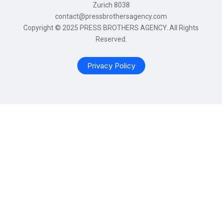
Zurich 8038
contact@pressbrothersagency.com
Copyright © 2025 PRESS BROTHERS AGENCY. All Rights
Reserved.
Privacy Policy