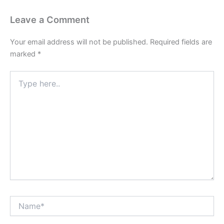
Leave a Comment
Your email address will not be published.
Required fields are
marked
*
Type
here..
Name*