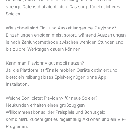
strenge Datenschutzrichtlinien. Das sorgt für ein sicheres
Spielen.
Wie schnell sind Ein- und Auszahlungen bei Playjonny?
Einzahlungen erfolgen meist sofort, während Auszahlungen
je nach Zahlungsmethode zwischen wenigen Stunden und
bis zu drei Werktagen dauern können.
Kann man Playjonny gut mobil nutzen?
Ja, die Plattform ist für alle mobilen Geräte optimiert und
bietet ein reibungsloses Spielvergnügen ohne App-
Installation.
Welche Boni bietet Playjonny für neue Spieler?
Neukunden erhalten einen großzügigen
Willkommensbonus, der Freispiele und Bonusgeld
kombiniert. Zudem gibt es regelmäßig Aktionen und ein VIP-
Programm.