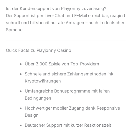
Ist der Kundensupport von Playjonny zuverlässig?
Der Support ist per Live-Chat und E-Mail erreichbar, reagiert
schnell und hilfsbereit auf alle Anfragen – auch in deutscher
Sprache.
Quick Facts zu Playjonny Casino
Über 3.000 Spiele von Top-Providern
Schnelle und sichere Zahlungsmethoden inkl.
Kryptowährungen
Umfangreiche Bonusprogramme mit fairen
Bedingungen
Hochwertiger mobiler Zugang dank Responsive
Design
Deutscher Support mit kurzer Reaktionszeit