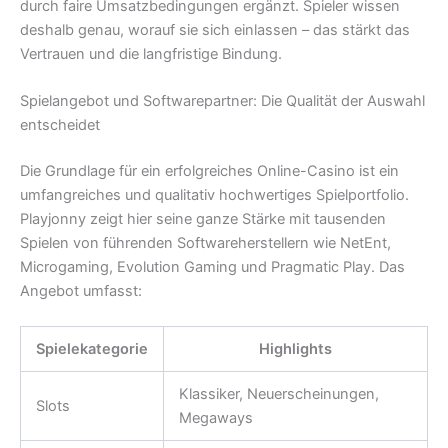
durch faire Umsatzbedingungen ergänzt. Spieler wissen
deshalb genau, worauf sie sich einlassen – das stärkt das
Vertrauen und die langfristige Bindung.
Spielangebot und Softwarepartner: Die Qualität der Auswahl
entscheidet
Die Grundlage für ein erfolgreiches Online-Casino ist ein
umfangreiches und qualitativ hochwertiges Spielportfolio.
Playjonny zeigt hier seine ganze Stärke mit tausenden
Spielen von führenden Softwareherstellern wie NetEnt,
Microgaming, Evolution Gaming und Pragmatic Play. Das
Angebot umfasst:
Spielekategorie
Highlights
Klassiker, Neuerscheinungen,
Slots
Megaways