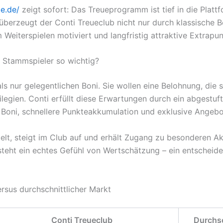
de.de/
zeigt sofort: Das Treueprogramm ist tief in die Plattf
überzeugt der Conti Treueclub nicht nur durch klassische 
 Weiterspielen motiviert und langfristig attraktive Extrapunk
r Stammspieler so wichtig?
 nur gelegentlichen Boni. Sie wollen eine Belohnung, die s
legien. Conti erfüllt diese Erwartungen durch ein abgestuf
e Boni, schnellere Punkteakkumulation und exklusive Angebo
elt, steigt im Club auf und erhält Zugang zu besonderen 
teht ein echtes Gefühl von Wertschätzung – ein entscheiden
ersus durchschnittlicher Markt
Conti Treueclub
Durchsc