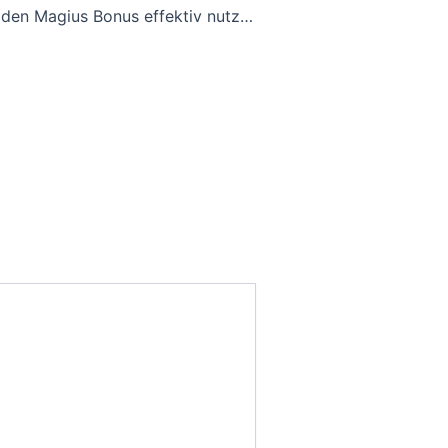
Wie kann man den Magius Bonus effektiv nutzen?