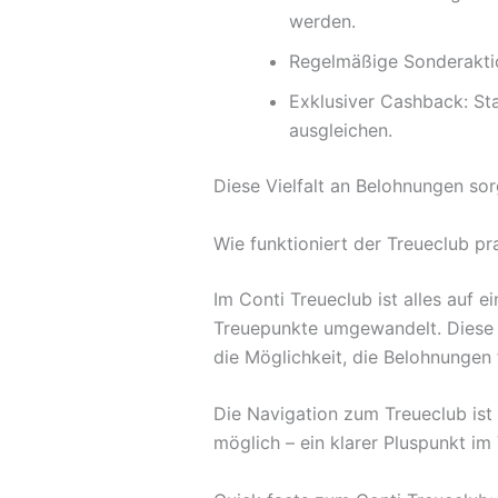
werden.
Regelmäßige Sonderaktio
Exklusiver Cashback: St
ausgleichen.
Diese Vielfalt an Belohnungen sor
Wie funktioniert der Treueclub pr
Im Conti Treueclub ist alles auf 
Treuepunkte umgewandelt. Diese s
die Möglichkeit, die Belohnungen 
Die Navigation zum Treueclub ist 
möglich – ein klarer Pluspunkt im