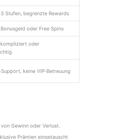
-3 Stufen, begrenzte Rewards
 Bonusgeld oder Free Spins
 kompliziert oder
chtig
Support, keine VIP-Betreuung
 von Gewinn oder Verlust.
klusive Prämien eingetauscht