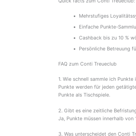
Quick facts zum Conti Treueclub:
Mehrstufiges Loyalität
Einfache Punkte-Sammlun
Cashback bis zu 10 % wöc
Persönliche Betreuung fü
FAQ zum Conti Treueclub
1. Wie schnell sammle ich Punkte
Punkte werden für jeden getätigt
Punkte als Tischspiele.
2. Gibt es eine zeitliche Befristu
Ja, Punkte müssen innerhalb von 1
3. Was unterscheidet den Conti 