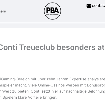
conta
onti Treueclub besonders att
 iGaming-Bereich mit über zehn Jahren Expertise analysiere
mspieler macht. Viele Online-Casinos werben mit Bonuspr
hrwert zu bieten. Conti setzt hier auf nachhaltige Belohnu
n Spielern klare Vorteile bringen.