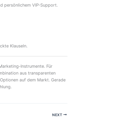
und persönlichem VIP-Support.
kte Klauseln.
Marketing-Instrumente. Für
mbination aus transparenten
en Optionen auf dem Markt. Gerade
hlung.
NEXT