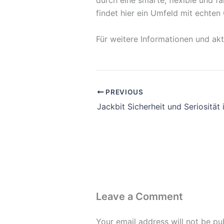
durch eine smarte, flexible und f
findet hier ein Umfeld mit echte
Für weitere Informationen und ak
PREVIOUS
Leave a Comment
Your email address will not be pu