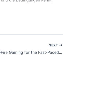
t und die Bedingungen kennt,
NEXT
Casinia: Quick‑Fire Gaming for the Fast‑Paced Player