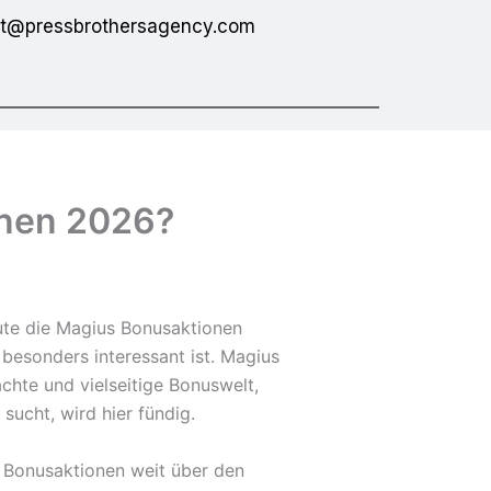
ct@pressbrothersagency.com
onen 2026?
eute die Magius Bonusaktionen
besonders interessant ist. Magius
chte und vielseitige Bonuswelt,
ucht, wird hier fündig.
s Bonusaktionen weit über den