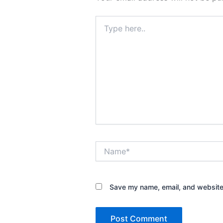
Type
here..
Name*
Save my name, email, and website 