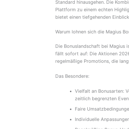
Standard hinausgehen. Die Kombi
Plattform zu einem echten Highlig
bietet einen tiefgehenden Einblick
Warum lohnen sich die Magius B
Die Bonuslandschaft bei Magius is
fällt sofort auf: Die Aktionen 20
regelmäßige Promotions, die langf
Das Besondere:
Vielfalt an Bonusarten:
zeitlich begrenzten Even
Faire Umsatzbedingungen
Individuelle Anpassungen