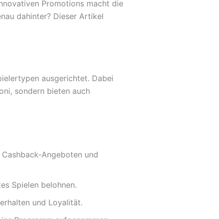
innovativen Promotions macht die
nau dahinter? Dieser Artikel
pielertypen ausgerichtet. Dabei
boni, sondern bieten auch
 zu Cashback-Angeboten und
es Spielen belohnen.
erhalten und Loyalität.