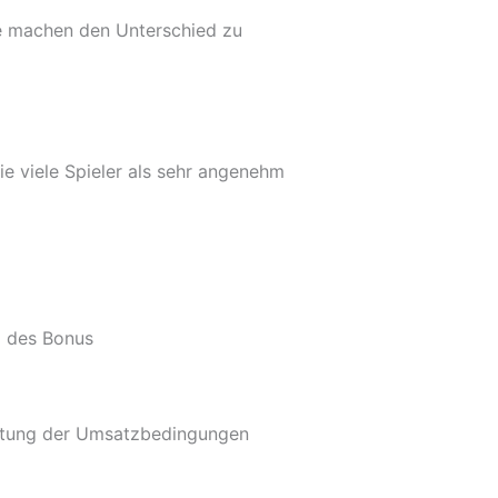
e machen den Unterschied zu
die viele Spieler als sehr angenehm
d des Bonus
altung der Umsatzbedingungen