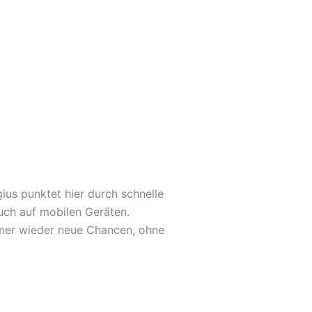
ius punktet hier durch schnelle
auch auf mobilen Geräten.
mmer wieder neue Chancen, ohne