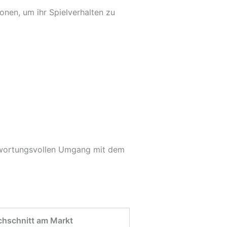
onen, um ihr Spielverhalten zu
antwortungsvollen Umgang mit dem
chschnitt am Markt