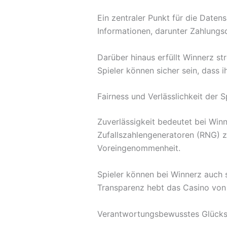
Ein zentraler Punkt für die Daten
Informationen, darunter Zahlungsd
Darüber hinaus erfüllt Winnerz s
Spieler können sicher sein, dass
Fairness und Verlässlichkeit der S
Zuverlässigkeit bedeutet bei Winn
Zufallszahlengeneratoren (RNG) z
Voreingenommenheit.
Spieler können bei Winnerz auch 
Transparenz hebt das Casino von 
Verantwortungsbewusstes Glückssp