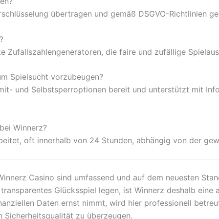
ten?
rschlüsselung übertragen und gemäß DSGVO-Richtlinien ges
?
te Zufallszahlengeneratoren, die faire und zufällige Spiela
 um Spielsucht vorzubeugen?
mit- und Selbstsperroptionen bereit und unterstützt mit In
 bei Winnerz?
eitet, oft innerhalb von 24 Stunden, abhängig von der ge
innerz Casino sind umfassend und auf dem neuesten Stand d
transparentes Glücksspiel legen, ist Winnerz deshalb eine
anziellen Daten ernst nimmt, wird hier professionell betreut
n Sicherheitsqualität zu überzeugen.