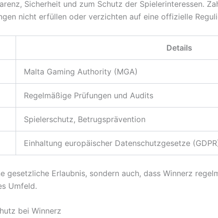
parenz, Sicherheit und zum Schutz der Spielerinteressen. Z
en nicht erfüllen oder verzichten auf eine offizielle Regul
Details
Malta Gaming Authority (MGA)
Regelmäßige Prüfungen und Audits
Spielerschutz, Betrugsprävention
Einhaltung europäischer Datenschutzgesetze (GDPR
ine gesetzliche Erlaubnis, sondern auch, dass Winnerz rege
res Umfeld.
hutz bei Winnerz