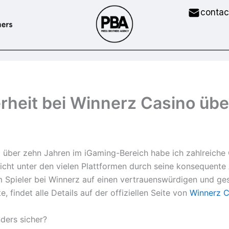
conta
rheit bei Winnerz Casino üb
it über zehn Jahren im iGaming-Bereich habe ich zahlreiche
icht unter den vielen Plattformen durch seine konsequente 
um Spieler bei Winnerz auf einen vertrauenswürdigen und ge
 findet alle Details auf der offiziellen Seite von
Winnerz C
ders sicher?