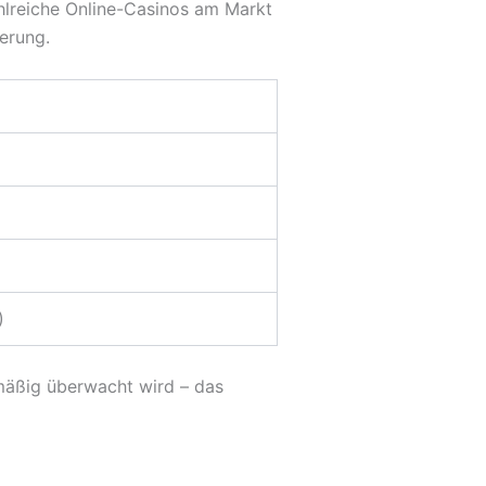
ahlreiche Online-Casinos am Markt
ierung.
)
lmäßig überwacht wird – das