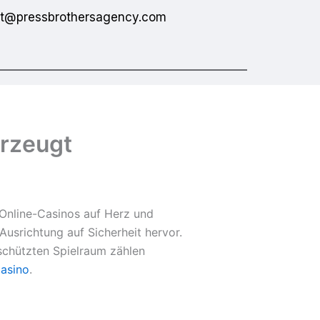
ct@pressbrothersagency.com
erzeugt
 Online-Casinos auf Herz und
Ausrichtung auf Sicherheit hervor.
schützten Spielraum zählen
asino
.