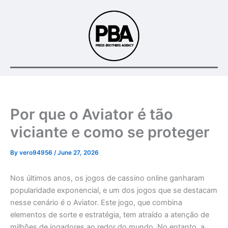
Skip
to
content
Por que o Aviator é tão
viciante e como se proteger
By
vero94956
/
June 27, 2026
Nos últimos anos, os jogos de cassino online ganharam
popularidade exponencial, e um dos jogos que se destacam
nesse cenário é o Aviator. Este jogo, que combina
elementos de sorte e estratégia, tem atraído a atenção de
milhões de jogadores ao redor do mundo. No entanto, a