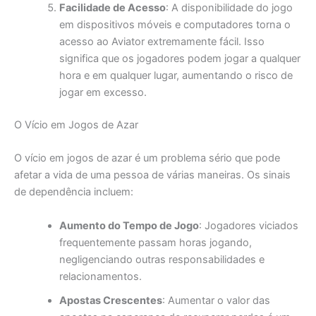
Facilidade de Acesso
: A disponibilidade do jogo
em dispositivos móveis e computadores torna o
acesso ao Aviator extremamente fácil. Isso
significa que os jogadores podem jogar a qualquer
hora e em qualquer lugar, aumentando o risco de
jogar em excesso.
O Vício em Jogos de Azar
O vício em jogos de azar é um problema sério que pode
afetar a vida de uma pessoa de várias maneiras. Os sinais
de dependência incluem:
Aumento do Tempo de Jogo
: Jogadores viciados
frequentemente passam horas jogando,
negligenciando outras responsabilidades e
relacionamentos.
Apostas Crescentes
: Aumentar o valor das