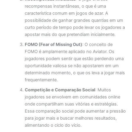
recompensas instantâneas, o que é uma
característica comum em jogos de azar. A
possibilidade de ganhar grandes quantias em um
curto período de tempo pode levar os jogadores a
apostar mais do que pretendiam inicialmente.
FOMO (Fear of Missing Out)
: O conceito de
FOMO é amplamente aplicado no Aviator. Os
jogadores podem sentir que estão perdendo uma
oportunidade valiosa se não apostarem em um
determinado momento, o que os leva a jogar mais
frequentemente.
Competição e Comparação Social
: Muitos
jogadores se envolvem em comunidades online
onde compartilham suas vitórias e estratégias.
Essa comparação social pode aumentar a pressão
para jogar mais e buscar melhores resultados,
alimentando o ciclo do vício.