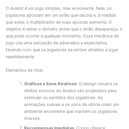
O Aviator é um jogo simples, mas envolvente. Nele, os
jogadores apostam em um avião que decola e, à medida
que sobe, o multiplicador de suas apostas aumenta. O
objetivo é retirar o dinheiro antes que o avião desapareça, o
que pode ocorrer a qualquer momento. Essa mecânica de
jogo cria uma sensação de adrenalina e expectativa,
fazendo com que os jogadores se sintam atraídos a jogar
repetidamente.
Elementos de Vício
Gráficos e Sons Atrativos
: O design visual e os
efeitos sonoros do Aviator são projetados para
estimular os sentidos dos jogadores. As
animações suaves e os sons de vitória criam um
ambiente envolvente que mantém os jogadores
imersos.
Recompensas Imediatas
: O jogo oferece