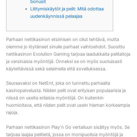
bonusit
Liittymiskäytöt ja pelit: Mitä odottaa
uudenkäynnissä pelaajaa
Parhaan nettikasinon etsimisen on ollut tehtävä, mutta
olemme jo löytäneet sinulle parhaat vaihtoehdot. Suosittu
nettikasinon Evolution Gaming tarjoaa laadukkaita pelitaitoja
ja varsinaisia myöntöjä. Onneksi se on myös suotuisasti
käytettävissä sekä selaimella että sovelluksessa.
Seuraavaksi on NetEnt, joka on tunnettu parhaalta
kasinopalvelusta. Niiden pelit ovat erityisen populaarisia ja
niissä on useita erilaisia myöntöjä. On kuitenkin
huomioitava, että niiden pelit ovat usein hieman korkeampia
rajoja.
Parhaan nettikasinon Play’n Go vertailuun sisältyy myös. Se
tarjoaa laajaa pelitietä, jossa on monipuolisia myöntöjä ja