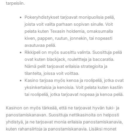
tarpeisiin.
Pokeryhdistykset tarjoavat monipuolisia peliä,
joista voit valita parhaan sopivan sinulle. Voit
pelata kuten Texasin holdemia, omaksumalla
kiven, pappen, ruutun, jonnekin, tai nopeasti
avautuvaa peliä.
Rikkipeli on myös suosittu valinta. Suosittuja peliä
ovat kuten blackjack, roulettteja ja baccaratia.
Nämä pelit tarjoavat erilaisia strategioita ja
tilanteita, joissa voit voittaa.
Kasino tarjoaa myös kenoa ja roolipeliä, jotka ovat
yksinkertaisia ja kenoisia. Voit pelata kuten kastiin
tai roolipeliä, jotka tarjoavat nopeaa ja kenoa peliä.
Kasinon on myös tärkeää, että ne tarjoavat hyvän tuki- ja
panostamiskanavan. Suosittuja nettikasinoita on helposti
yhdistyä, ja ne tarjoavat monia erilaisia panostamiskanavia,
kuten rahansiirtoja ja panostamiskanavia. Lisäksi monet