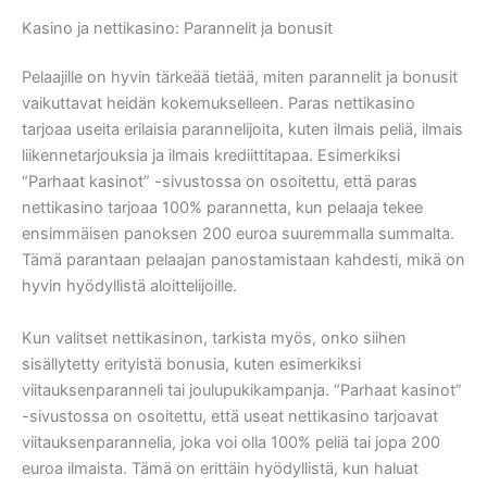
Kasino ja nettikasino: Parannelit ja bonusit
Pelaajille on hyvin tärkeää tietää, miten parannelit ja bonusit
vaikuttavat heidän kokemukselleen. Paras nettikasino
tarjoaa useita erilaisia parannelijoita, kuten ilmais peliä, ilmais
liikennetarjouksia ja ilmais krediittitapaa. Esimerkiksi
“Parhaat kasinot” -sivustossa on osoitettu, että paras
nettikasino tarjoaa 100% parannetta, kun pelaaja tekee
ensimmäisen panoksen 200 euroa suuremmalla summalta.
Tämä parantaan pelaajan panostamistaan kahdesti, mikä on
hyvin hyödyllistä aloittelijoille.
Kun valitset nettikasinon, tarkista myös, onko siihen
sisällytetty erityistä bonusia, kuten esimerkiksi
viitauksenparanneli tai joulupukikampanja. “Parhaat kasinot”
-sivustossa on osoitettu, että useat nettikasino tarjoavat
viitauksenparannelia, joka voi olla 100% peliä tai jopa 200
euroa ilmaista. Tämä on erittäin hyödyllistä, kun haluat