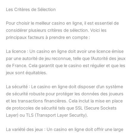
Les Critères de Sélection
Pour choisir le meilleur casino en ligne, il est essentiel de
considérer plusieurs critères de sélection. Voici les
principaux facteurs à prendre en compte :
La licence : Un casino en ligne doit avoir une licence émise
par une autorité de jeu reconnue, telle que l’Autorité des jeux
de France. Cela garantit que le casino est régulier et que les
jeux sont équitables.
La sécurité : Le casino en ligne doit disposer d’un système
de sécurité robuste pour protéger les données des joueurs
et les transactions financières. Cela inclut la mise en place
de protocoles de sécurité tels que SSL (Secure Sockets
Layer) ou TLS (Transport Layer Security).
La variété des jeux : Un casino en ligne doit offrir une large