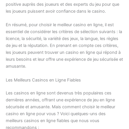
positive auprès des joueurs et des experts du jeu pour que
les joueurs puissent avoir confiance dans le casino.
En résumé, pour choisir le meilleur casino en ligne, il est
essentiel de considérer les critères de sélection suivants : la
licence, la sécurité, la variété des jeux, la langue, les règles
de jeu et la réputation. En prenant en compte ces critères,
les joueurs peuvent trouver un casino en ligne qui répond à
leurs besoins et leur offre une expérience de jeu sécurisée et
amusante.
Les Meilleurs Casinos en Ligne Fiables
Les casinos en ligne sont devenus très populaires ces
dernières années, offrant une expérience de jeu en ligne
sécurisée et amusante. Mais comment choisir le meilleur
casino en ligne pour vous ? Voici quelques-uns des
meilleurs casinos en ligne fiables que nous vous
recommandons :