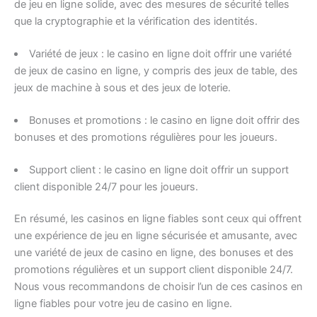
de jeu en ligne solide, avec des mesures de sécurité telles
que la cryptographie et la vérification des identités.
Variété de jeux : le casino en ligne doit offrir une variété
de jeux de casino en ligne, y compris des jeux de table, des
jeux de machine à sous et des jeux de loterie.
Bonuses et promotions : le casino en ligne doit offrir des
bonuses et des promotions régulières pour les joueurs.
Support client : le casino en ligne doit offrir un support
client disponible 24/7 pour les joueurs.
En résumé, les casinos en ligne fiables sont ceux qui offrent
une expérience de jeu en ligne sécurisée et amusante, avec
une variété de jeux de casino en ligne, des bonuses et des
promotions régulières et un support client disponible 24/7.
Nous vous recommandons de choisir l’un de ces casinos en
ligne fiables pour votre jeu de casino en ligne.