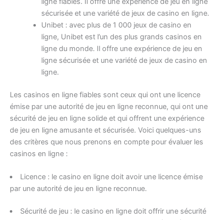
ligne fiables. Il offre une expérience de jeu en ligne
sécurisée et une variété de jeux de casino en ligne.
Unibet : avec plus de 1 000 jeux de casino en
ligne, Unibet est l’un des plus grands casinos en
ligne du monde. Il offre une expérience de jeu en
ligne sécurisée et une variété de jeux de casino en
ligne.
Les casinos en ligne fiables sont ceux qui ont une licence
émise par une autorité de jeu en ligne reconnue, qui ont une
sécurité de jeu en ligne solide et qui offrent une expérience
de jeu en ligne amusante et sécurisée. Voici quelques-uns
des critères que nous prenons en compte pour évaluer les
casinos en ligne :
Licence : le casino en ligne doit avoir une licence émise
par une autorité de jeu en ligne reconnue.
Sécurité de jeu : le casino en ligne doit offrir une sécurité