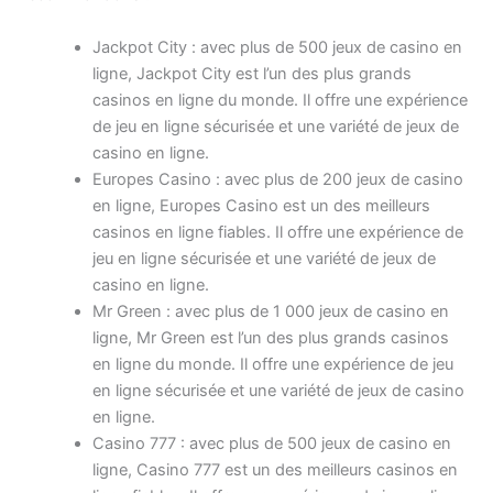
Jackpot City : avec plus de 500 jeux de casino en
ligne, Jackpot City est l’un des plus grands
casinos en ligne du monde. Il offre une expérience
de jeu en ligne sécurisée et une variété de jeux de
casino en ligne.
Europes Casino : avec plus de 200 jeux de casino
en ligne, Europes Casino est un des meilleurs
casinos en ligne fiables. Il offre une expérience de
jeu en ligne sécurisée et une variété de jeux de
casino en ligne.
Mr Green : avec plus de 1 000 jeux de casino en
ligne, Mr Green est l’un des plus grands casinos
en ligne du monde. Il offre une expérience de jeu
en ligne sécurisée et une variété de jeux de casino
en ligne.
Casino 777 : avec plus de 500 jeux de casino en
ligne, Casino 777 est un des meilleurs casinos en