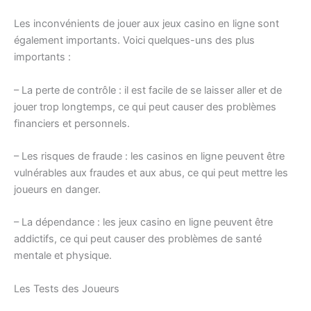
Les inconvénients de jouer aux jeux casino en ligne sont
également importants. Voici quelques-uns des plus
importants :
– La perte de contrôle : il est facile de se laisser aller et de
jouer trop longtemps, ce qui peut causer des problèmes
financiers et personnels.
– Les risques de fraude : les casinos en ligne peuvent être
vulnérables aux fraudes et aux abus, ce qui peut mettre les
joueurs en danger.
– La dépendance : les jeux casino en ligne peuvent être
addictifs, ce qui peut causer des problèmes de santé
mentale et physique.
Les Tests des Joueurs