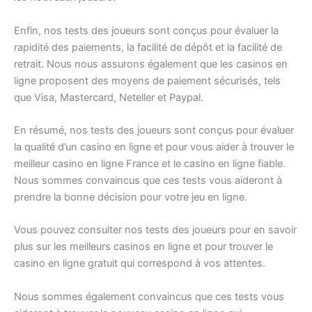
Enfin, nos tests des joueurs sont conçus pour évaluer la
rapidité des paiements, la facilité de dépôt et la facilité de
retrait. Nous nous assurons également que les casinos en
ligne proposent des moyens de paiement sécurisés, tels
que Visa, Mastercard, Neteller et Paypal.
En résumé, nos tests des joueurs sont conçus pour évaluer
la qualité d’un casino en ligne et pour vous aider à trouver le
meilleur casino en ligne France et le casino en ligne fiable.
Nous sommes convaincus que ces tests vous aideront à
prendre la bonne décision pour votre jeu en ligne.
Vous pouvez consulter nos tests des joueurs pour en savoir
plus sur les meilleurs casinos en ligne et pour trouver le
casino en ligne gratuit qui correspond à vos attentes.
Nous sommes également convaincus que ces tests vous