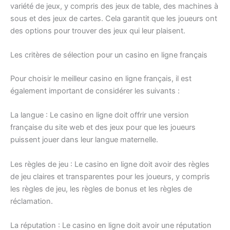
variété de jeux, y compris des jeux de table, des machines à
sous et des jeux de cartes. Cela garantit que les joueurs ont
des options pour trouver des jeux qui leur plaisent.
Les critères de sélection pour un casino en ligne français
Pour choisir le meilleur casino en ligne français, il est
également important de considérer les suivants :
La langue : Le casino en ligne doit offrir une version
française du site web et des jeux pour que les joueurs
puissent jouer dans leur langue maternelle.
Les règles de jeu : Le casino en ligne doit avoir des règles
de jeu claires et transparentes pour les joueurs, y compris
les règles de jeu, les règles de bonus et les règles de
réclamation.
La réputation : Le casino en ligne doit avoir une réputation