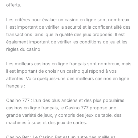
offerts.
Les critères pour évaluer un casino en ligne sont nombreux.
Il est important de vérifier la sécurité et la confidentialité des
transactions, ainsi que la qualité des jeux proposés. Il est
également important de vérifier les conditions de jeu et les
règles du casino.
Les meilleurs casinos en ligne français sont nombreux, mais
il est important de choisir un casino qui répond à vos
attentes. Voici quelques-uns des meilleurs casinos en ligne
français :
Casino 777 : L’un des plus anciens et des plus populaires
casinos en ligne français, le Casino 777 propose une
grande variété de jeux, y compris des jeux de table, des
machines à sous et des jeux de cartes.
Casino Bet : Le Casino Bet est un autre des meilleurs