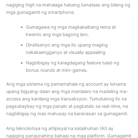
nagiging higit na mahalaga habang tumataas ang bilang ng
mga gumagamit ng smartphone.
Gumagawa ng mga magkakaibang tema at
kwento ang mga bagong laro.
Dinidisenyo ang mga ito upang maging
nakakaengganyo at visually appealing.
Nagbibigay ng karagdagang feature tulad ng
bonus rounds at mini-games.
Ang mga sistema ng pamamahala ng account ay isinama
upang bigyang-daan ang mga manlalaro na madaling ma-
access ang kanilang mga transaksyon. Tumutulong ito sa
pagsubaybay ng mga panalo at pagkatalo sa real-time, na
nagbibigay ng mas mahusay na karanasan sa gumagamit.
Ang teknolohiya ng artipisyal na katalinuhan (AI) ay
nagiging pangunahing bahagi ng mga platform. Gumagamit