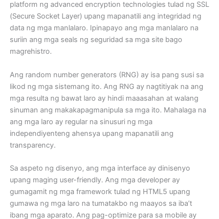
platform ng advanced encryption technologies tulad ng SSL
(Secure Socket Layer) upang mapanatili ang integridad ng
data ng mga manlalaro. Ipinapayo ang mga manlalaro na
suriin ang mga seals ng seguridad sa mga site bago
magrehistro.
Ang random number generators (RNG) ay isa pang susi sa
likod ng mga sistemang ito. Ang RNG ay nagtitiyak na ang
mga resulta ng bawat laro ay hindi maaasahan at walang
sinuman ang makakapagmanipula sa mga ito. Mahalaga na
ang mga laro ay regular na sinusuri ng mga
independiyenteng ahensya upang mapanatili ang
transparency.
Sa aspeto ng disenyo, ang mga interface ay dinisenyo
upang maging user-friendly. Ang mga developer ay
gumagamit ng mga framework tulad ng HTML5 upang
gumawa ng mga laro na tumatakbo ng maayos sa iba’t
ibang mga aparato. Ang pag-optimize para sa mobile ay