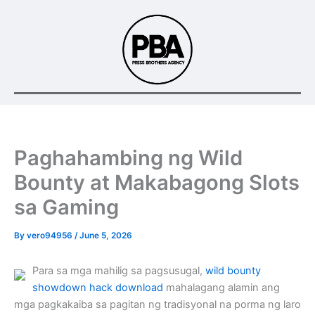
Skip
to
content
Paghahambing ng Wild
Bounty at Makabagong Slots
sa Gaming
By
vero94956
/
June 5, 2026
Para sa mga mahilig sa pagsusugal,
wild bounty
showdown hack download
mahalagang alamin ang
mga pagkakaiba sa pagitan ng tradisyonal na porma ng laro