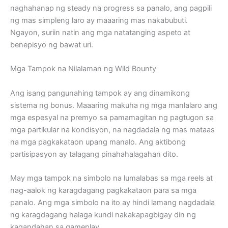
naghahanap ng steady na progress sa panalo, ang pagpili
ng mas simpleng laro ay maaaring mas nakabubuti.
Ngayon, suriin natin ang mga natatanging aspeto at
benepisyo ng bawat uri.
Mga Tampok na Nilalaman ng Wild Bounty
Ang isang pangunahing tampok ay ang dinamikong
sistema ng bonus. Maaaring makuha ng mga manlalaro ang
mga espesyal na premyo sa pamamagitan ng pagtugon sa
mga partikular na kondisyon, na nagdadala ng mas mataas
na mga pagkakataon upang manalo. Ang aktibong
partisipasyon ay talagang pinahahalagahan dito.
May mga tampok na simbolo na lumalabas sa mga reels at
nag-aalok ng karagdagang pagkakataon para sa mga
panalo. Ang mga simbolo na ito ay hindi lamang nagdadala
ng karagdagang halaga kundi nakakapagbigay din ng
kagandahan sa gameplay.