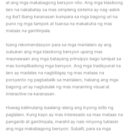
at ang mga makabagong bersyon nito. Ang mga klasikong
laro na nakabatay sa mas simpleng sistema ay nag-aalok
ng iba’t ibang karanasan kumpara sa mga bagong uri na
puno ng mga tampok at tsansa na makakuha ng mas
mataas na gantimpala.
Isang rekomendasyon para sa mga manlalaro ay ang
subukan ang mga klasikong bersyon upang mas
maunawaan ang mga batayang prinsipyo bago lumipat sa
mas komplikadong mga bersyon. Ang mga tradisyunal na
laro ay madalas na nagbibigay ng mas mataas na
porsyento ng pagbabalik sa manlalaro, habang ang mga
bagong uri ay nagtutulak ng mas maraming visual at
interactive na karanasan.
Huwag kalimutang isaalang-alang ang inyong istilo ng
paglalaro. Kung kayo ay mas interesado sa mas mataas na
panganib at gantimpala, marahil ay nais ninyong tuklasin
ang mga makabagong bersyon. Subalit, para sa mga