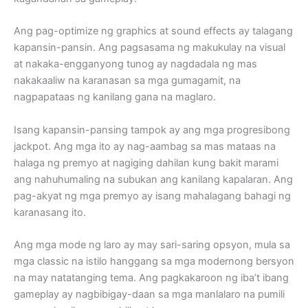
Ang pag-optimize ng graphics at sound effects ay talagang
kapansin-pansin. Ang pagsasama ng makukulay na visual
at nakaka-engganyong tunog ay nagdadala ng mas
nakakaaliw na karanasan sa mga gumagamit, na
nagpapataas ng kanilang gana na maglaro.
Isang kapansin-pansing tampok ay ang mga progresibong
jackpot. Ang mga ito ay nag-aambag sa mas mataas na
halaga ng premyo at nagiging dahilan kung bakit marami
ang nahuhumaling na subukan ang kanilang kapalaran. Ang
pag-akyat ng mga premyo ay isang mahalagang bahagi ng
karanasang ito.
Ang mga mode ng laro ay may sari-saring opsyon, mula sa
mga classic na istilo hanggang sa mga modernong bersyon
na may natatanging tema. Ang pagkakaroon ng iba’t ibang
gameplay ay nagbibigay-daan sa mga manlalaro na pumili