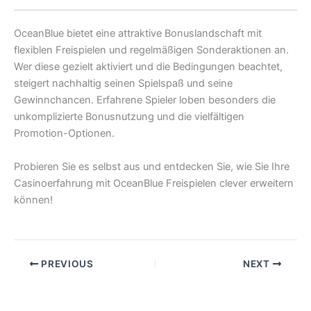
OceanBlue bietet eine attraktive Bonuslandschaft mit
flexiblen Freispielen und regelmäßigen Sonderaktionen an.
Wer diese gezielt aktiviert und die Bedingungen beachtet,
steigert nachhaltig seinen Spielspaß und seine
Gewinnchancen. Erfahrene Spieler loben besonders die
unkomplizierte Bonusnutzung und die vielfältigen
Promotion-Optionen.
Probieren Sie es selbst aus und entdecken Sie, wie Sie Ihre
Casinoerfahrung mit OceanBlue Freispielen clever erweitern
können!
PREVIOUS
NEXT