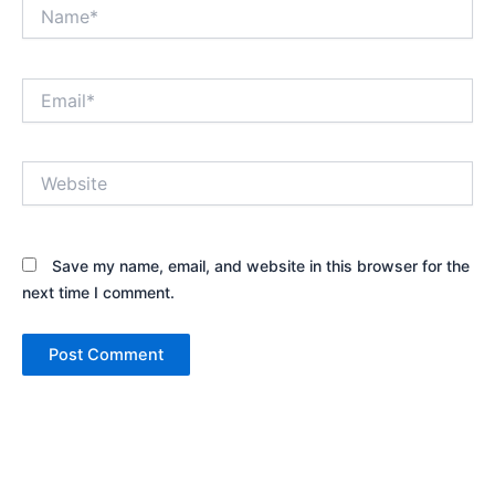
Name*
Email*
Website
Save my name, email, and website in this browser for the
next time I comment.