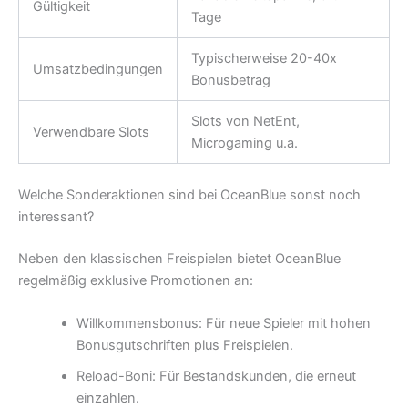
Gültigkeit
Tage
Typischerweise 20-40x
Umsatzbedingungen
Bonusbetrag
Slots von NetEnt,
Verwendbare Slots
Microgaming u.a.
Welche Sonderaktionen sind bei OceanBlue sonst noch
interessant?
Neben den klassischen Freispielen bietet OceanBlue
regelmäßig exklusive Promotionen an:
Willkommensbonus: Für neue Spieler mit hohen
Bonusgutschriften plus Freispielen.
Reload-Boni: Für Bestandskunden, die erneut
einzahlen.