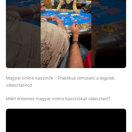
Magyar online kaszinók – Praktikus útmutató a legjobb
választáshoz
Miért érdemes magyar online kaszinókat választani?