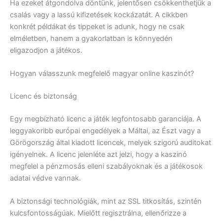
Ha ezeket átgondolva döntünk, jelentősen csökkenthetjük a
csalás vagy a lassú kifizetések kockázatát. A cikkben
konkrét példákat és tippeket is adunk, hogy ne csak
elméletben, hanem a gyakorlatban is könnyedén
eligazodjon a játékos.
Hogyan válasszunk megfelelő magyar online kaszinót?
Licenc és biztonság
Egy megbízható licenc a játék legfontosabb garanciája. A
leggyakoribb európai engedélyek a Máltai, az Észt vagy a
Görögország által kiadott licencek, melyek szigorú auditokat
igényelnek. A licenc jelenléte azt jelzi, hogy a kaszinó
megfelel a pénzmosás elleni szabályoknak és a játékosok
adatai védve vannak.
A biztonsági technológiák, mint az SSL titkosítás, szintén
kulcsfontosságúak. Mielőtt regisztrálna, ellenőrizze a