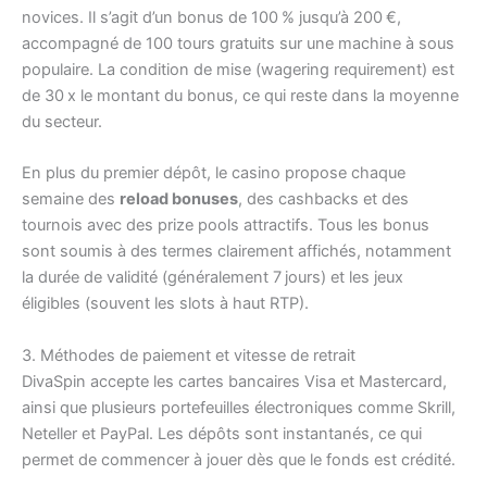
novices. Il s’agit d’un bonus de 100 % jusqu’à 200 €,
accompagné de 100 tours gratuits sur une machine à sous
populaire. La condition de mise (wagering requirement) est
de 30 x le montant du bonus, ce qui reste dans la moyenne
du secteur.
En plus du premier dépôt, le casino propose chaque
semaine des
reload bonuses
, des cashbacks et des
tournois avec des prize pools attractifs. Tous les bonus
sont soumis à des termes clairement affichés, notamment
la durée de validité (généralement 7 jours) et les jeux
éligibles (souvent les slots à haut RTP).
3. Méthodes de paiement et vitesse de retrait
DivaSpin accepte les cartes bancaires Visa et Mastercard,
ainsi que plusieurs portefeuilles électroniques comme Skrill,
Neteller et PayPal. Les dépôts sont instantanés, ce qui
permet de commencer à jouer dès que le fonds est crédité.