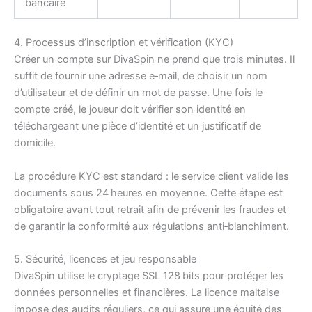
bancaire
4. Processus d’inscription et vérification (KYC)
Créer un compte sur DivaSpin ne prend que trois minutes. Il
suffit de fournir une adresse e‑mail, de choisir un nom
d’utilisateur et de définir un mot de passe. Une fois le
compte créé, le joueur doit vérifier son identité en
téléchargeant une pièce d’identité et un justificatif de
domicile.
La procédure KYC est standard : le service client valide les
documents sous 24 heures en moyenne. Cette étape est
obligatoire avant tout retrait afin de prévenir les fraudes et
de garantir la conformité aux régulations anti‑blanchiment.
5. Sécurité, licences et jeu responsable
DivaSpin utilise le cryptage SSL 128 bits pour protéger les
données personnelles et financières. La licence maltaise
impose des audits réguliers, ce qui assure une équité des