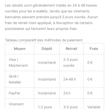
Les retraits sont généralement traités en 24 à 48 heures
ouvrées pour les e‑wallets, tandis que les virements
bancaires peuvent prendre jusqu’à 5 jours ouvrés. Aucun
frais de retrait n’est appliqué, à l’exception de certains
prestataires qui facturent leurs propres frais.
Tableau comparatif des méthodes de paiement
Moyen
Dépôt
Retrait
Frais
Visa /
2‑3 jours
Instantané
0 €
Mastercard
ouvrés
Skrill /
Instantané
24‑48 h
0 €
Neteller
PayPal
Instantané
24 h
0 €
Virement
1‑2 jours
3‑5 jours
Variable