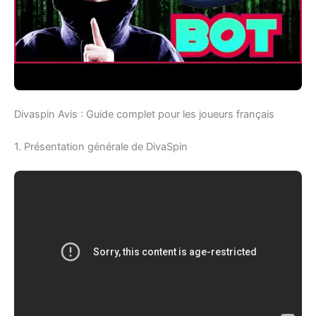
Divaspin Avis : Guide complet pour les joueurs français
1. Présentation générale de DivaSpin