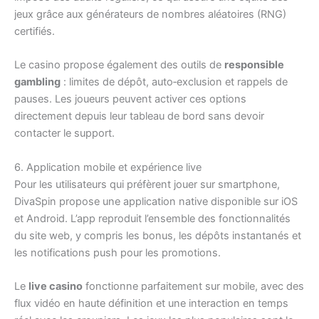
jeux grâce aux générateurs de nombres aléatoires (RNG)
certifiés.
Le casino propose également des outils de
responsible
gambling
: limites de dépôt, auto‑exclusion et rappels de
pauses. Les joueurs peuvent activer ces options
directement depuis leur tableau de bord sans devoir
contacter le support.
6. Application mobile et expérience live
Pour les utilisateurs qui préfèrent jouer sur smartphone,
DivaSpin propose une application native disponible sur iOS
et Android. L’app reproduit l’ensemble des fonctionnalités
du site web, y compris les bonus, les dépôts instantanés et
les notifications push pour les promotions.
Le
live casino
fonctionne parfaitement sur mobile, avec des
flux vidéo en haute définition et une interaction en temps