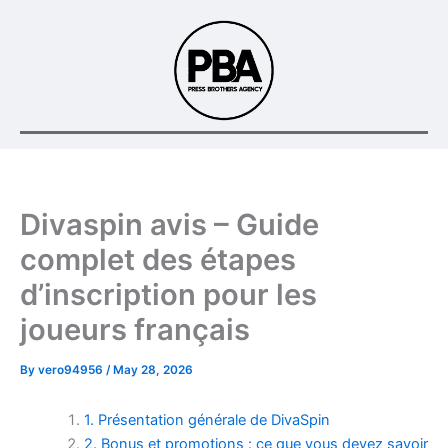
Skip
to
content
Divaspin avis – Guide
complet des étapes
d’inscription pour les
joueurs français
By
vero94956
/
May 28, 2026
1. Présentation générale de DivaSpin
2. Bonus et promotions : ce que vous devez savoir