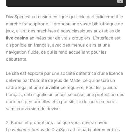
DivaSpin est un casino en ligne qui cible particulièrement le
marché francophone. Il propose une vaste bibliothèque de
jeux, allant des machines à sous classiques aux tables de
live casino
animées par de vrais croupiers. L’interface est
disponible en français, avec des menus clairs et une
navigation fluide, ce qui le rend accueillant pour les
débutants.
Le site est exploité par une société détentrice d’une licence
délivrée par l’Autorité de jeux de Malte, ce qui assure un
cadre légal et une surveillance régulière. Pour les joueurs
français, cela signifie un accès sécurisé, une protection des
données personnelles et la possibilité de jouer en euros
sans conversion de devise.
2. Bonus et promotions : ce que vous devez savoir
Le
welcome bonus
de DivaSpin attire particulièrement les