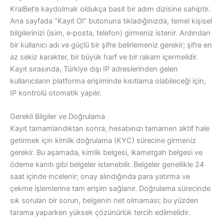
KralBet’e kaydolmak oldukça basit bir adım dizisine sahiptir.
Ana sayfada “Kayıt Ol” butonuna tıkladığınızda, temel kişisel
bilgilerinizi (isim, e‑posta, telefon) girmeniz istenir. Ardından
bir kullanıcı adı ve güçlü bir şifre belirlemeniz gerekir; şifre en
az sekiz karakter, bir büyük harf ve bir rakam içermelidir.
Kayıt sırasında, Türkiye dışı IP adreslerinden gelen
kullanıcıların platforma erişiminde kısıtlama olabileceği için,
IP kontrolü otomatik yapılır.
Gerekli Bilgiler ve Doğrulama
Kayıt tamamlandıktan sonra, hesabınızı tamamen aktif hale
getirmek için kimlik doğrulama (KYC) sürecine girmeniz
gerekir. Bu aşamada, kimlik belgesi, ikametgah belgesi ve
ödeme kanıtı gibi belgeler istenebilir. Belgeler genellikle 24
saat içinde incelenir; onay alındığında para yatırma ve
çekme işlemlerine tam erişim sağlanır. Doğrulama sürecinde
sık sorulan bir sorun, belgenin net olmaması; bu yüzden
tarama yaparken yüksek çözünürlük tercih edilmelidir.