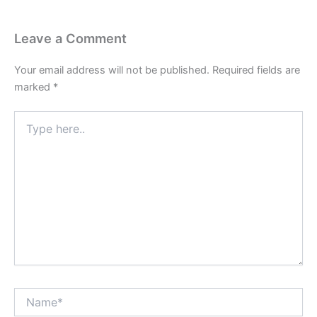
Leave a Comment
Your email address will not be published.
Required fields are
marked
*
Type
here..
Name*