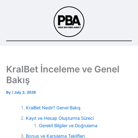
Skip
to
content
KralBet İnceleme ve Genel
Bakış
By
/
July 3, 2026
KralBet Nedir? Genel Bakış
Kayıt ve Hesap Oluşturma Süreci
Gerekli Bilgiler ve Doğrulama
Bonus ve Karşılama Teklifleri