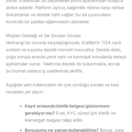
sunar. Kullanıcılar bu seçenekleri profil ayarlarından kolayca
aktive edebilir. Platform ayrıca, bağımlılık riskine karşı rehber
dokümanlar ve destek hattı sağlar; bu da oyuncuların
kontrollü bir şekilde eğlenmesini destekler.
Müşteri Desteği ve Sık Sorulan Sorular
Herhangi bir sorunla karşılaştığınızda, KralBet’in 7/24 canlı
sohbet ve e‑posta destek hizmeti mevcuttur. Destek ekibi,
çoğu soruya anında yanıt verir ve karmaşık konularda detaylı
açıklamalar sunar. Telefonla destek de bulunmakta, ancak
bu hizmet sadece iş saatlerinde aktiftir.
Aşağıda yeni kullanıcıların en çok sorduğu sorular ve kısa
cevapları yer alıyor:
Kayıt sırasında kimlik belgesi göstermem
gerekiyor mu?
Evet, KYC süreci için kimlik ve
ikametgah belgesi talep edilir.
Bonusumu ne zaman kullanabilirim?
Bonus, para