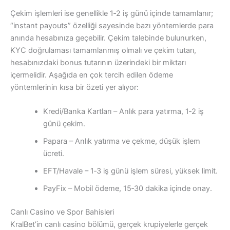
Çekim işlemleri ise genellikle 1‑2 iş günü içinde tamamlanır;
“instant payouts” özelliği sayesinde bazı yöntemlerde para
anında hesabınıza geçebilir. Çekim talebinde bulunurken,
KYC doğrulaması tamamlanmış olmalı ve çekim tutarı,
hesabınızdaki bonus tutarının üzerindeki bir miktarı
içermelidir. Aşağıda en çok tercih edilen ödeme
yöntemlerinin kısa bir özeti yer alıyor:
Kredi/Banka Kartları – Anlık para yatırma, 1‑2 iş
günü çekim.
Papara – Anlık yatırma ve çekme, düşük işlem
ücreti.
EFT/Havale – 1‑3 iş günü işlem süresi, yüksek limit.
PayFix – Mobil ödeme, 15‑30 dakika içinde onay.
Canlı Casino ve Spor Bahisleri
KralBet’in canlı casino bölümü, gerçek krupiyelerle gerçek