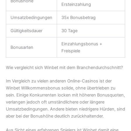
Bonushöhe
Ersteinzahlung
Umsatzbedingungen
35x Bonusbetrag
Gültigkeitsdauer
30 Tage
Einzahlungsbonus +
Bonusarten
Freispiele
Wie vergleicht sich Winbet mit dem Branchendurchschnitt?
Im Vergleich zu vielen anderen Online-Casinos ist der
Winbet Willkommensbonus solide, ohne übertrieben zu
sein. Einige Konkurrenten locken mit höheren Bonusquoten,
verlangen jedoch oft umständlichere oder längere
Umsatzbedingungen. Andere bieten niedrigere Hürden, sind
aber bei der Bonushöhe deutlich zurückhaltender.
Aus Sicht eines erfahrenen Spielers ist Winbet damit eine