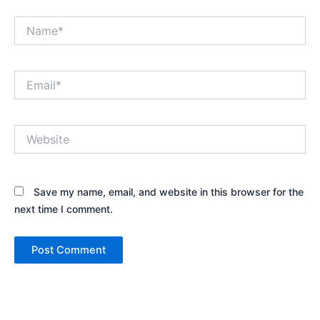
Name*
Email*
Website
Save my name, email, and website in this browser for the
next time I comment.