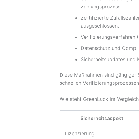
Zahlungsprozess.
Zertifizierte Zufallszah
ausgeschlossen.
Verifizierungsverfahren 
Datenschutz und Complia
Sicherheitsupdates und 
Diese Maßnahmen sind gängiger S
schnellen Verifizierungsprozessen
Wie steht GreenLuck im Vergleich
Sicherheitsaspekt
Lizenzierung