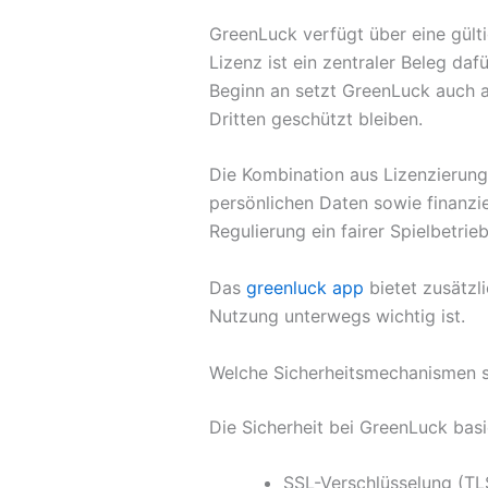
GreenLuck verfügt über eine gülti
Lizenz ist ein zentraler Beleg daf
Beginn an setzt GreenLuck auch 
Dritten geschützt bleiben.
Die Kombination aus Lizenzierung
persönlichen Daten sowie finanzie
Regulierung ein fairer Spielbetrie
Das
greenluck app
bietet zusätzli
Nutzung unterwegs wichtig ist.
Welche Sicherheitsmechanismen s
Die Sicherheit bei GreenLuck basi
SSL-Verschlüsselung (TLS