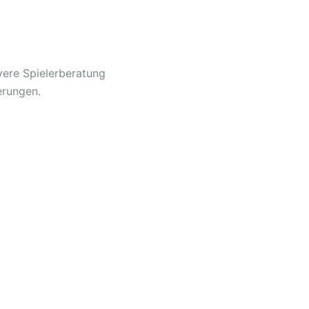
ere Spielerberatung
erungen.