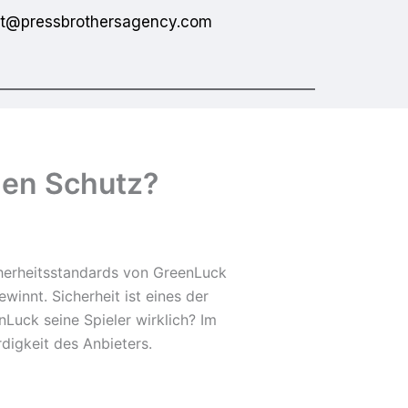
ct@pressbrothersagency.com
den Schutz?
cherheitsstandards von GreenLuck
winnt. Sicherheit ist eines der
nLuck seine Spieler wirklich? Im
digkeit des Anbieters.