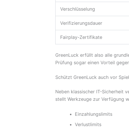
Verschlüsselung
Verifizierungsdauer
Fairplay-Zertifikate
GreenLuck erfüllt also alle grun
Prüfung sogar einen Vorteil geg
Schützt GreenLuck auch vor Spiel
Neben klassischer IT-Sicherheit 
stellt Werkzeuge zur Verfügung w
Einzahlungslimits
Verlustlimits