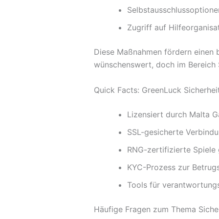
Selbstausschlussoptione
Zugriff auf Hilfeorganisa
Diese Maßnahmen fördern einen b
wünschenswert, doch im Bereich S
Quick Facts: GreenLuck Sicherhei
Lizensiert durch Malta 
SSL-gesicherte Verbindu
RNG-zertifizierte Spiele
KYC-Prozess zur Betrug
Tools für verantwortungs
Häufige Fragen zum Thema Sicher