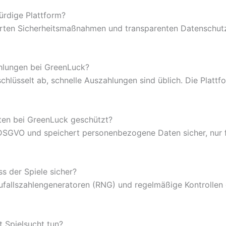
ürdige Plattform?
ierten Sicherheitsmaßnahmen und transparenten Datenschutz
ahlungen bei GreenLuck?
hlüsselt ab, schnelle Auszahlungen sind üblich. Die Plattfor
ten bei GreenLuck geschützt?
e DSGVO und speichert personenbezogene Daten sicher, nur
ss der Spiele sicher?
Zufallszahlengeneratoren (RNG) und regelmäßige Kontrollen 
t Spielsucht tun?