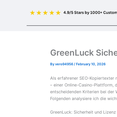
Skip
to
content
GreenLuck Siche
By
vero94956
/
February 10, 2026
Als erfahrener SEO-Kopiertexter 
– einer Online-Casino-Plattform, d
entscheidenden Kriterien bei der 
Folgenden analysiere ich die wic
GreenLuck: Sicherheit und Lizenz