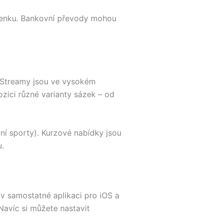
ženku. Bankovní převody mohou
r. Streamy jsou ve vysokém
ozici různé varianty sázek – od
lní sporty). Kurzové nabídky jsou
u.
k v samostatné aplikaci pro iOS a
 Navíc si můžete nastavit