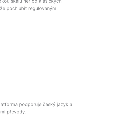
rokou škálu her od klasických
ůže pochlubit regulovaným
platforma podporuje český jazyk a
ými převody.