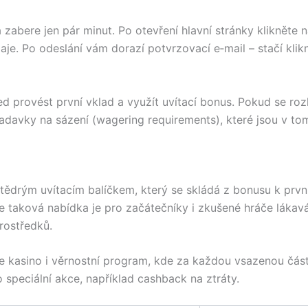
zabere jen pár minut. Po otevření hlavní stránky klikněte na
daje. Po odeslání vám dorazí potvrzovací e‑mail – stačí kli
ed provést první vklad a využít uvítací bonus. Pokud se 
adavky na sázení (wagering requirements), které jsou v to
štědrým uvítacím balíčkem, který se skládá z bonusu k prv
e taková nabídka je pro začátečníky i zkušené hráče lákavá
rostředků.
je kasino i věrnostní program, kde za každou vsazenou čá
speciální akce, například cashback na ztráty.