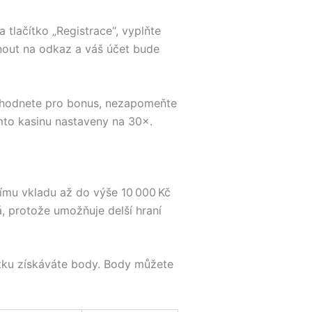
 tlačítko „Registrace“, vyplňte
knout na odkaz a váš účet bude
rozhodnete pro bonus, nezapomeňte
mto kasinu nastaveny na 30×.
nímu vkladu až do výše 10 000 Kč
, protože umožňuje delší hraní
stku získáváte body. Body můžete