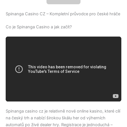
Spinanga Casino CZ – Kompletní průvodce pro české hráče
Co je Spinanga Casino a jak začít?
Spinanga casino cz je relativně nové online kasino, které cílí
na český trh a nabízí širokou škálu her od výherních
automatů po živé dealer hry. Registrace je jednoduchá –