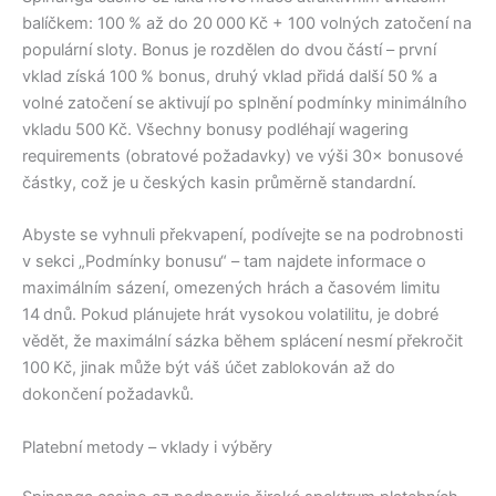
balíčkem: 100 % až do 20 000 Kč + 100 volných zatočení na
populární sloty. Bonus je rozdělen do dvou částí – první
vklad získá 100 % bonus, druhý vklad přidá další 50 % a
volné zatočení se aktivují po splnění podmínky minimálního
vkladu 500 Kč. Všechny bonusy podléhají wagering
requirements (obratové požadavky) ve výši 30× bonusové
částky, což je u českých kasin průměrně standardní.
Abyste se vyhnuli překvapení, podívejte se na podrobnosti
v sekci „Podmínky bonusu“ – tam najdete informace o
maximálním sázení, omezených hrách a časovém limitu
14 dnů. Pokud plánujete hrát vysokou volatilitu, je dobré
vědět, že maximální sázka během splácení nesmí překročit
100 Kč, jinak může být váš účet zablokován až do
dokončení požadavků.
Platební metody – vklady i výběry