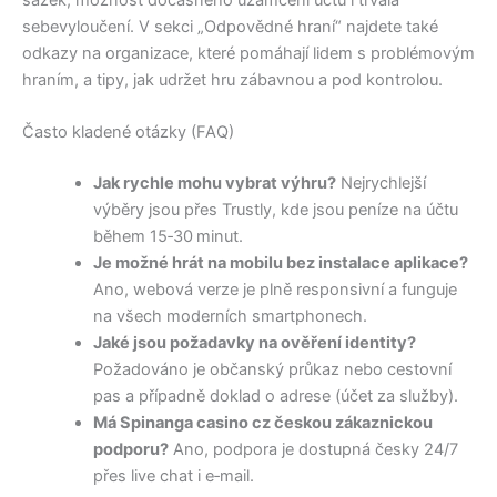
sebevyloučení. V sekci „Odpovědné hraní“ najdete také
odkazy na organizace, které pomáhají lidem s problémovým
hraním, a tipy, jak udržet hru zábavnou a pod kontrolou.
Často kladené otázky (FAQ)
Jak rychle mohu vybrat výhru?
Nejrychlejší
výběry jsou přes Trustly, kde jsou peníze na účtu
během 15‑30 minut.
Je možné hrát na mobilu bez instalace aplikace?
Ano, webová verze je plně responsivní a funguje
na všech moderních smartphonech.
Jaké jsou požadavky na ověření identity?
Požadováno je občanský průkaz nebo cestovní
pas a případně doklad o adrese (účet za služby).
Má Spinanga casino cz českou zákaznickou
podporu?
Ano, podpora je dostupná česky 24/7
přes live chat i e‑mail.