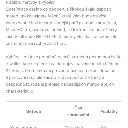
Platební metody a výběry
SlotsPalace casino cz podporuje širokou škálu deposit
metod, takže najdete řešení, které vám bude nejvíce
vyhovovat. Mezi nejpopulárnější patří platební karty (Visa,
MasterCard), bankovní převod, a elektronické peněženky
jako Skrill nebo NETELLER. Všechny vklady jsou okamžité,
což umožňuje rychle začít hrát.
Výběry jsou také poměrně rychlé, zejména pokud používáte
e‑wallet, kde se peníze často objeví na vašem účtu během
24 hodin. Pro bankovní převod může být čekací doba až
3 pracovní dny, ale kasino si dává pozor na limity a
bezpečnost. Níže je přehled nejčastějších metod a jejich
charakteristik:
Čas
Metoda
Poplatky
zpracování
Kreditní karta
Okamžitě
0 %