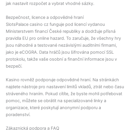
jak nastavit rozpočet a vybrat vhodné sázky.
Bezpečnost, licence a odpovědné hraní
SlotsPalace casino cz funguje pod licencí vydanou
Ministerstvem financí České republiky a dodržuje přísná
pravidla EU pro online hazard. To zaručuje, že všechny hry
jsou náhodné a testované nezávislými auditními firmami,
jako je eCOGRA. Data hráčů jsou šifrována pomocí SSL
protokolu, takže vaše osobní a finanční informace jsou v
bezpečí.
Kasino rovněž podporuje odpovědné hraní. Na stránkách
najdete nástroje pro nastavení limitů vkladů, ztrát nebo času
stráveného hraním. Pokud cítíte, že byste mohli potřebovat
pomoc, můžete se obrátit na specializované linky a
organizace, které poskytují anonymní podporu a
poradenství.
Zákaznická podpora a FAQ