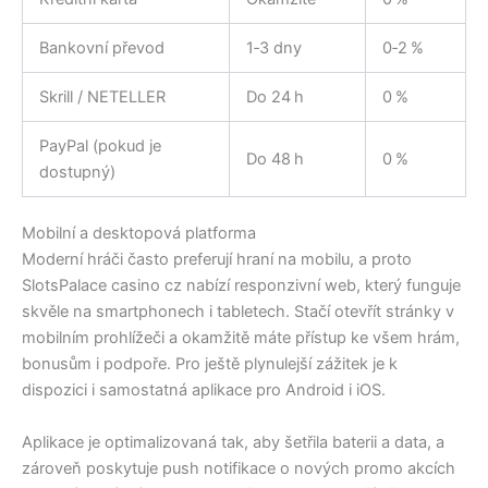
Bankovní převod
1‑3 dny
0‑2 %
Skrill / NETELLER
Do 24 h
0 %
PayPal (pokud je
Do 48 h
0 %
dostupný)
Mobilní a desktopová platforma
Moderní hráči často preferují hraní na mobilu, a proto
SlotsPalace casino cz nabízí responzivní web, který funguje
skvěle na smartphonech i tabletech. Stačí otevřít stránky v
mobilním prohlížeči a okamžitě máte přístup ke všem hrám,
bonusům i podpoře. Pro ještě plynulejší zážitek je k
dispozici i samostatná aplikace pro Android i iOS.
Aplikace je optimalizovaná tak, aby šetřila baterii a data, a
zároveň poskytuje push notifikace o nových promo akcích