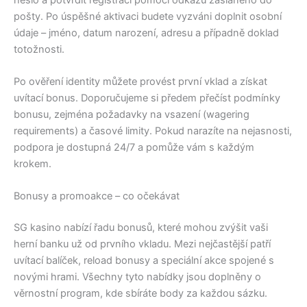
pošty. Po úspěšné aktivaci budete vyzváni doplnit osobní
údaje – jméno, datum narození, adresu a případně doklad
totožnosti.
Po ověření identity můžete provést první vklad a získat
uvítací bonus. Doporučujeme si předem přečíst podmínky
bonusu, zejména požadavky na vsazení (wagering
requirements) a časové limity. Pokud narazíte na nejasnosti,
podpora je dostupná 24/7 a pomůže vám s každým
krokem.
Bonusy a promoakce – co očekávat
SG kasino nabízí řadu bonusů, které mohou zvýšit vaši
herní banku už od prvního vkladu. Mezi nejčastější patří
uvítací balíček, reload bonusy a speciální akce spojené s
novými hrami. Všechny tyto nabídky jsou doplněny o
věrnostní program, kde sbíráte body za každou sázku.