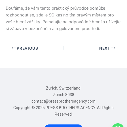
Doufáme, že vám tento praktický průvodce pomůže
rozhodnout se, zda je SG kasino tím pravým místem pro
vaše herní zážitky. Pamatujte na odpovědné hraní a užívejte
si zábavu v bezpečném a regulovaném prostředí.
PREVIOUS
NEXT
Zurich, Switzerland.
Zurich 8038
contact@pressbrothersagency.com
Copyright © 2025 PRESS BROTHERS AGENCY. All Rights
Reserved.