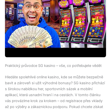
Praktický průvodce SG kasino – vše, co potřebujete vědět
Hledáte spolehlivé online kasino, kde se můžete bezpečně
bavit a zároveň si užít výhodné bonusy? SG kasino přichází
s širokou nabídkou her, sportovních sázek a mobilní
aplikací, která usnadní hraní i na cestách. V tomto článku
vás provázíme krok za krokem – od registrace přes vklady
až po výběry a zákaznickou podporu. Pokud chcete získat