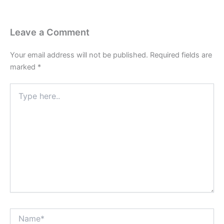
Leave a Comment
Your email address will not be published.
Required fields are
marked
*
Type
here..
Name*