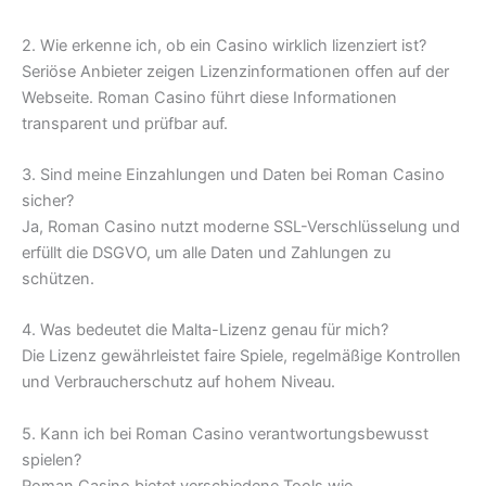
2. Wie erkenne ich, ob ein Casino wirklich lizenziert ist?
Seriöse Anbieter zeigen Lizenzinformationen offen auf der
Webseite. Roman Casino führt diese Informationen
transparent und prüfbar auf.
3. Sind meine Einzahlungen und Daten bei Roman Casino
sicher?
Ja, Roman Casino nutzt moderne SSL-Verschlüsselung und
erfüllt die DSGVO, um alle Daten und Zahlungen zu
schützen.
4. Was bedeutet die Malta-Lizenz genau für mich?
Die Lizenz gewährleistet faire Spiele, regelmäßige Kontrollen
und Verbraucherschutz auf hohem Niveau.
5. Kann ich bei Roman Casino verantwortungsbewusst
spielen?
Roman Casino bietet verschiedene Tools wie