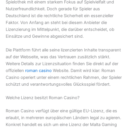
Spielothek mit einem starkem Fokus auf Spielvielfalt und
Nutzerfreundlichkeit. Doch gerade für Spieler aus
Deutschland ist die rechtliche Sicherheit ein essenzieller
Faktor. Von Anfang an steht bei diesem Anbieter die
Lizenzierung im Mittelpunkt, die darüber entscheidet, ob
Einsätze und Gewinne abgesichert sind.
Die Plattform führt alle seine lizenzierten Inhalte transparent
auf der Webseite, was das Vertrauen zusätzlich stärkt.
Weitere Details zur Lizenzsituation finden Sie direkt auf der
offiziellen
roman casino
Website. Damit wird klar: Roman
Casino operiert unter einem rechtlichen Rahmen, der Spieler
schützt und verantwortungsvolles Glücksspiel fördert.
Welche Lizenz besitzt Roman Casino?
Roman Casino verfügt über eine gültige EU-Lizenz, die es
erlaubt, in mehreren europäischen Ländern legal zu agieren.
Konkret handelt es sich um eine Lizenz der Malta Gaming