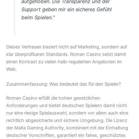
aufgehoben. Die Transparenz und der
Support geben mir ein sicheres Gefühl
beim Spielen.“
Dieses Vertrauen basiert nicht auf Marketing, sondern auf
klar überprüfbaren Standards. Roman Casino setzt damit
einen Kontrast zu vielen halb-regulierten Angeboten im
Web.
Zusammenfassung: Was bedeutet das für den Spieler?
Roman Casino erfüllt die hohen gesetzlichen
Anforderungen und bietet deutschen Spielern damit nicht
nur eine riesige Spielauswahl, sondern vor allem auch eine
rechtlich abgesicherte und sichere Umgebung. Die Lizenz
der Malta Gaming Authority, kombiniert mit der Einhaltung
deutscher Vorschriften, garantiert ein faires, geschütztes