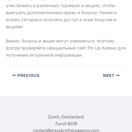
участвовать в различных турнирах и акциях, чтобы
выиграть дополнительные призы и бонусы. Начните
играть сегодня и получите доступ к этим бонусам и
акциям!
Важно: бонусы и акции могут изменяться, поэтому
всегда проверяйте официальный сайт Pin Up Казино для
получения актуальной информации.
PREVIOUS
NEXT
Zurich, Switzerland.
Zurich 8038
contact@pressbrothersagency.com