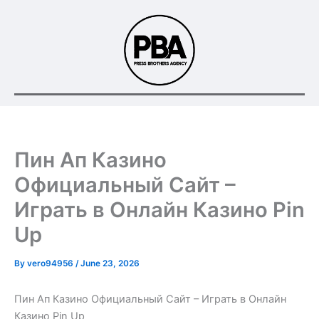
Skip
to
content
Пин Ап Казино
Официальный Сайт –
Играть в Онлайн Казино Pin
Up
By
vero94956
/
June 23, 2026
Пин Ап Казино Официальный Сайт – Играть в Онлайн
Казино Pin Up