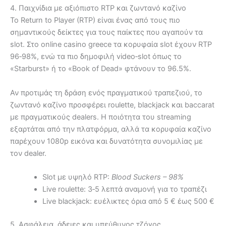
4. Παιχνίδια με αξιόπιστο RTP και ζωντανό καζίνο
Το Return to Player (RTP) είναι ένας από τους πιο
σημαντικούς δείκτες για τους παίκτες που αγαπούν τα
slot. Στο online casino greece τα κορυφαία slot έχουν RTP
96‑98%, ενώ τα πιο δημοφιλή video‑slot όπως το
«Starburst» ή το «Book of Dead» φτάνουν το 96.5%.
Αν προτιμάς τη δράση ενός πραγματικού τραπεζιού, το
ζωντανό καζίνο προσφέρει roulette, blackjack και baccarat
με πραγματικούς dealers. Η ποιότητα του streaming
εξαρτάται από την πλατφόρμα, αλλά τα κορυφαία καζίνο
παρέχουν 1080p εικόνα και δυνατότητα συνομιλίας με
τον dealer.
Slot με υψηλό RTP:
Blood Suckers – 98%
Live roulette: 3‑5 λεπτά αναμονή για το τραπέζι
Live blackjack: ευέλικτες όρια από 5 € έως 500 €
5. Ασφάλεια, άδειες και υπεύθυνος τζόγος