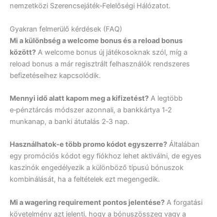
nemzetközi Szerencsejáték‑Felelőségi Hálózatot.
Gyakran felmerülő kérdések (FAQ)
Mi a különbség a welcome bonus és a reload bonus
között?
A welcome bonus új játékosoknak szól, míg a
reload bonus a már regisztrált felhasználók rendszeres
befizetéseihez kapcsolódik.
Mennyi idő alatt kapom meg a kifizetést?
A legtöbb
e‑pénztárcás módszer azonnali, a bankkártya 1‑2
munkanap, a banki átutalás 2‑3 nap.
Használhatok-e több promo kódot egyszerre?
Általában
egy promóciós kódot egy fiókhoz lehet aktiválni, de egyes
kaszinók engedélyezik a különböző típusú bónuszok
kombinálását, ha a feltételek ezt megengedik.
Mi a wagering requirement pontos jelentése?
A forgatási
követelmény azt jelenti, hogy a bónuszösszeg vagy a