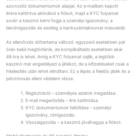
azonosító dokumentumok alapjai. Az e‑mailben kapott
linkre kattintva aktiválod a fiókot, majd a KYC folyamat
során a kaszinó kérni fogja a személyi igazolvány, a
lakcímigazolás és esetleg a bankszámlakivonat másolatát.
Az ellenőrzés időtartama változó: egyszerű esetekben pár
órán belül megtörténik, de komplikáltabb esetekben akár
48 óra is lehet. Amíg a KYC folyamat zajlik, a legtöbb
kaszinó már engedélyezi a játékot, de a kifizetéseket csak a
hitelesítés után lehet elindítani. Ez a lépés a felelős játék és a
pénzmosás elleni védelem része.
Regisztráció – személyes adatok megadása.
E‑mail megerősítés – link kattintása.
KYC dokumentumok feltöltése – személyi
igazolvány, címigazolás.
Visszaigazolás – a kaszinó jóváhagyja a fiókot.