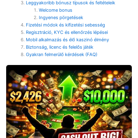
Leggyakoribb bónusz típusok és feltételeik
Welcome bonus
Ingyenes pörgetések
Fizetési módok és kifizetési sebesség
Regisztráció, KYC és ellenőrzés lépései
Mobil alkalmazás és élő kaszinó élmény
Biztonság, licenc és felelős játék
Gyakran felmerülő kérdések (FAQ)