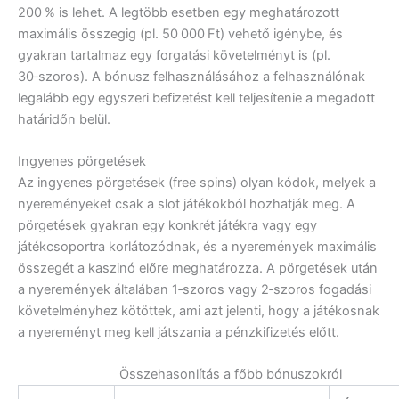
200 % is lehet. A legtöbb esetben egy meghatározott
maximális összegig (pl. 50 000 Ft) vehető igénybe, és
gyakran tartalmaz egy forgatási követelményt is (pl.
30‑szoros). A bónusz felhasználásához a felhasználónak
legalább egy egyszeri befizetést kell teljesítenie a megadott
határidőn belül.
Ingyenes pörgetések
Az ingyenes pörgetések (free spins) olyan kódok, melyek a
nyereményeket csak a slot játékokból hozhatják meg. A
pörgetések gyakran egy konkrét játékra vagy egy
játékcsoportra korlátozódnak, és a nyeremények maximális
összegét a kaszinó előre meghatározza. A pörgetések után
a nyeremények általában 1‑szoros vagy 2‑szoros fogadási
követelményhez kötöttek, ami azt jelenti, hogy a játékosnak
a nyereményt meg kell játszania a pénzkifizetés előtt.
Összehasonlítás a főbb bónuszokról