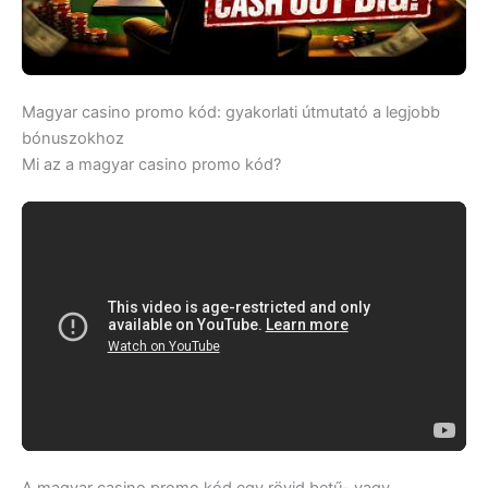
Magyar casino promo kód: gyakorlati útmutató a legjobb
bónuszokhoz
Mi az a magyar casino promo kód?