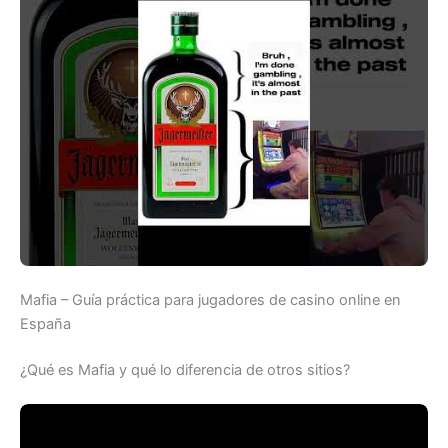
Mafia – Guía práctica para jugadores de casino online en
España
¿Qué es Mafia y qué lo diferencia de otros sitios?