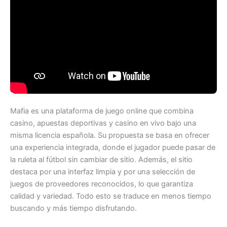
Mafia es una plataforma de juego online que combina
casino, apuestas deportivas y casino en vivo bajo una
misma licencia española. Su propuesta se basa en ofrecer
una experiencia integrada, donde el jugador puede pasar de
la ruleta al fútbol sin cambiar de sitio. Además, el sitio
destaca por una interfaz limpia y por una selección de
juegos de proveedores reconocidos, lo que garantiza
calidad y variedad. Todo esto se traduce en menos tiempo
buscando y más tiempo disfrutando.