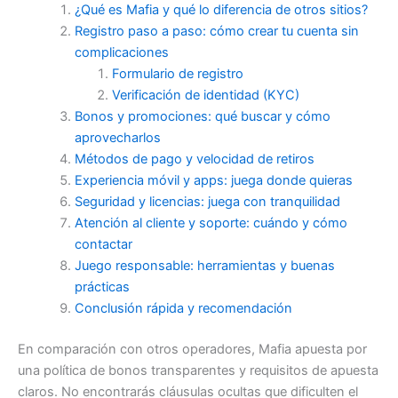
¿Qué es Mafia y qué lo diferencia de otros sitios?
Registro paso a paso: cómo crear tu cuenta sin
complicaciones
Formulario de registro
Verificación de identidad (KYC)
Bonos y promociones: qué buscar y cómo
aprovecharlos
Métodos de pago y velocidad de retiros
Experiencia móvil y apps: juega donde quieras
Seguridad y licencias: juega con tranquilidad
Atención al cliente y soporte: cuándo y cómo
contactar
Juego responsable: herramientas y buenas
prácticas
Conclusión rápida y recomendación
En comparación con otros operadores, Mafia apuesta por
una política de bonos transparentes y requisitos de apuesta
claros. No encontrarás cláusulas ocultas que dificulten el