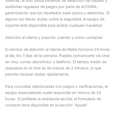
Además, el sitio utiliza sistemas de detección de fraudes y
auditorías regulares de juegos por parte de eCOGRA,
garantizando que los resultados sean justos y aleatorios. Si
alguna vez tienes dudas sobre la seguridad, el equipo de
soporte está disponible para aclarar cualquier inquietud.
Atención al cliente y soporte: cuándo y cómo contactar
El servicio de atención al cliente de Mafia funciona 24 horas
al día, los 7 días de la semana. Puedes comunicarte vía chat
en vivo, correo electrónico o teléfono. El tiempo medio de
respuesta en el chat es de menos de 2 minutos, lo que
permite resolver dudas rápidamente.
Para consultas relacionadas con pagos o verificaciones, el
equipo especializado suele responder en menos de 24
horas. Si prefieres la asistencia escrita, el formulario de
contacto está disponible en la sección “Ayuda”.