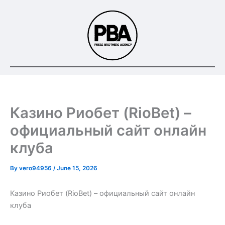
Skip
to
content
Казино Риобет (RioBet) –
официальный сайт онлайн
клуба
By
vero94956
/
June 15, 2026
Казино Риобет (RioBet) – официальный сайт онлайн
клуба