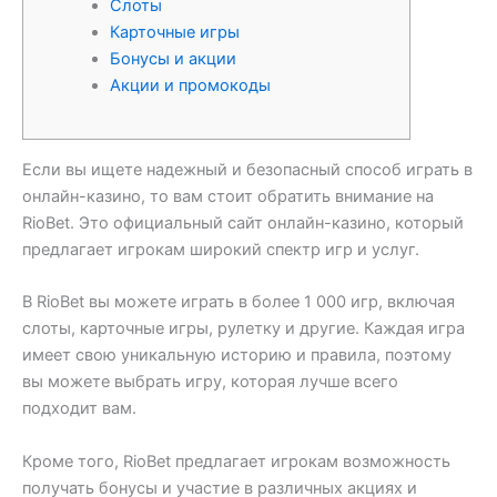
Слоты
Карточные игры
Бонусы и акции
Акции и промокоды
Если вы ищете надежный и безопасный способ играть в
онлайн-казино, то вам стоит обратить внимание на
RioBet. Это официальный сайт онлайн-казино, который
предлагает игрокам широкий спектр игр и услуг.
В RioBet вы можете играть в более 1 000 игр, включая
слоты, карточные игры, рулетку и другие. Каждая игра
имеет свою уникальную историю и правила, поэтому
вы можете выбрать игру, которая лучше всего
подходит вам.
Кроме того, RioBet предлагает игрокам возможность
получать бонусы и участие в различных акциях и