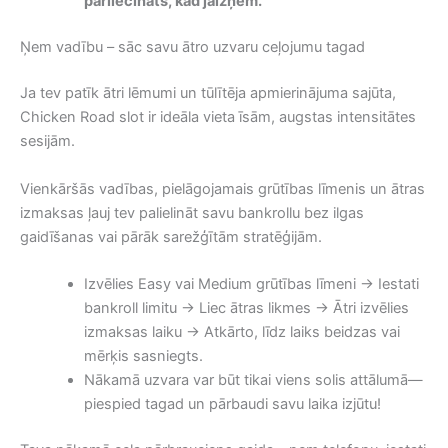
pārliecināts, kad jāizņem.”
Ņem vadību – sāc savu ātro uzvaru ceļojumu tagad
Ja tev patīk ātri lēmumi un tūlītēja apmierinājuma sajūta,
Chicken Road slot ir ideāla vieta īsām, augstas intensitātes
sesijām.
Vienkāršās vadības, pielāgojamais grūtības līmenis un ātras
izmaksas ļauj tev palielināt savu bankrollu bez ilgas
gaidīšanas vai pārāk sarežģītām stratēģijām.
Izvēlies Easy vai Medium grūtības līmeni → Iestati
bankroll limitu → Liec ātras likmes → Ātri izvēlies
izmaksas laiku → Atkārto, līdz laiks beidzas vai
mērķis sasniegts.
Nākamā uzvara var būt tikai viens solis attālumā—
piespied tagad un pārbaudi savu laika izjūtu!