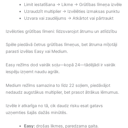
Limit iestatīšana → Likme → Grūtības līmeņa izvēle
Uzraudzīt multiplier → Izvēlēties izmaksas punktu
Uzvara vai zaudējums → Atkārtot vai pārtraukt
Izvēloties grūtības līmeni: līdzsvarojot ātrumu un atlīdzību
Spēle piedāvā četrus grūtības līmeņus, bet ātruma mīļotāji
parasti izvēlas Easy vai Medium.
Easy režīms dod vairāk soļu—kopā 24—tādējādi ir vairāk
iespēju izņemt naudu agrāk.
Medium režīms samazina to līdz 22 soļiem, piedāvājot
nedaudz augstākus multiplier, bet prasot ātrākus lēmumus.
Izvēle ir atkarīga no tā, cik daudz risku esat gatavs
uzņemties šajās dažās minūtēs.
Easy:
drošas likmes, paredzama gaita.