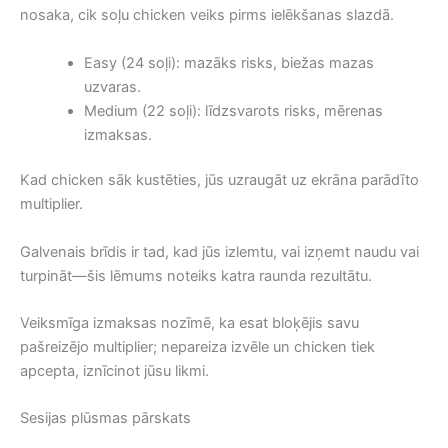
nosaka, cik soļu chicken veiks pirms ielēkšanas slazdā.
Easy (24 soļi): mazāks risks, biežas mazas
uzvaras.
Medium (22 soļi): līdzsvarots risks, mērenas
izmaksas.
Kad chicken sāk kustēties, jūs uzraugāt uz ekrāna parādīto
multiplier.
Galvenais brīdis ir tad, kad jūs izlemtu, vai izņemt naudu vai
turpināt—šis lēmums noteiks katra raunda rezultātu.
Veiksmīga izmaksas nozīmē, ka esat bloķējis savu
pašreizējo multiplier; nepareiza izvēle un chicken tiek
apcepta, iznīcinot jūsu likmi.
Sesijas plūsmas pārskats