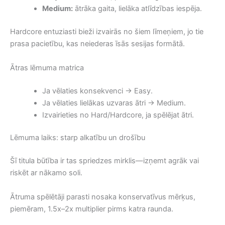
Medium:
ātrāka gaita, lielāka atlīdzības iespēja.
Hardcore entuziasti bieži izvairās no šiem līmeņiem, jo tie
prasa pacietību, kas neiederas īsās sesijas formātā.
Ātras lēmuma matrica
Ja vēlaties konsekvenci → Easy.
Ja vēlaties lielākas uzvaras ātri → Medium.
Izvairieties no Hard/Hardcore, ja spēlējat ātri.
Lēmuma laiks: starp alkatību un drošību
Šī titula būtība ir tas spriedzes mirklis—izņemt agrāk vai
riskēt ar nākamo soli.
Ātruma spēlētāji parasti nosaka konservatīvus mērķus,
piemēram, 1.5x–2x multiplier pirms katra raunda.