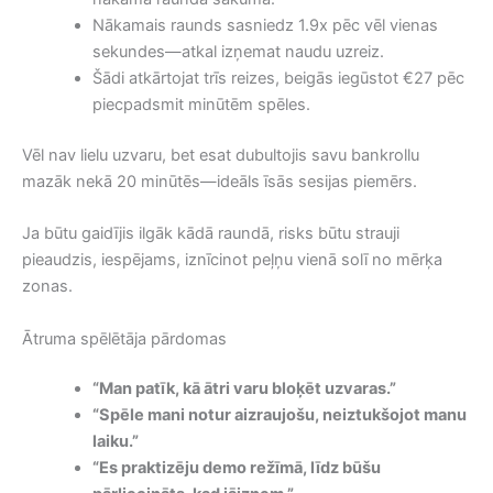
Nākamais raunds sasniedz 1.9x pēc vēl vienas
sekundes—atkal izņemat naudu uzreiz.
Šādi atkārtojat trīs reizes, beigās iegūstot €27 pēc
piecpadsmit minūtēm spēles.
Vēl nav lielu uzvaru, bet esat dubultojis savu bankrollu
mazāk nekā 20 minūtēs—ideāls īsās sesijas piemērs.
Ja būtu gaidījis ilgāk kādā raundā, risks būtu strauji
pieaudzis, iespējams, iznīcinot peļņu vienā solī no mērķa
zonas.
Ātruma spēlētāja pārdomas
“Man patīk, kā ātri varu bloķēt uzvaras.”
“Spēle mani notur aizraujošu, neiztukšojot manu
laiku.”
“Es praktizēju demo režīmā, līdz būšu