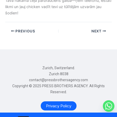
Tava nākamā ceļa pārbrauciens gaida—ņem telefonu, iestati
likmi un ļauj chicken vadīt tevi uz tūlītējām uzvarām jau
šodien!
PREVIOUS
NEXT
Zurich, Switzerland.
Zurich 8038
contact@pressbrothersagency.com
Copyright © 2025 PRESS BROTHERS AGENCY. All Rights
Reserved.
Privacy Policy