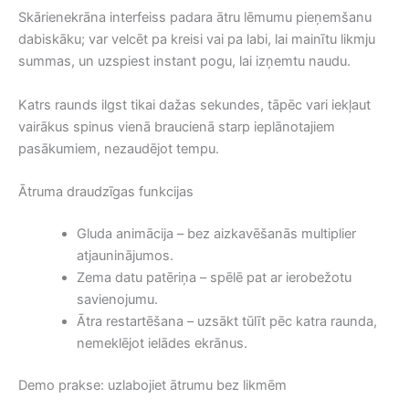
Skārienekrāna interfeiss padara ātru lēmumu pieņemšanu
dabiskāku; var velcēt pa kreisi vai pa labi, lai mainītu likmju
summas, un uzspiest instant pogu, lai izņemtu naudu.
Katrs raunds ilgst tikai dažas sekundes, tāpēc vari iekļaut
vairākus spinus vienā braucienā starp ieplānotajiem
pasākumiem, nezaudējot tempu.
Ātruma draudzīgas funkcijas
Gluda animācija – bez aizkavēšanās multiplier
atjauninājumos.
Zema datu patēriņa – spēlē pat ar ierobežotu
savienojumu.
Ātra restartēšana – uzsākt tūlīt pēc katra raunda,
nemeklējot ielādes ekrānus.
Demo prakse: uzlabojiet ātrumu bez likmēm