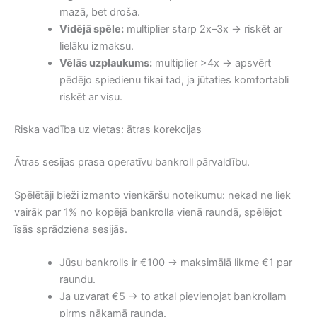
mazā, bet droša.
Vidējā spēle:
multiplier starp 2x–3x → riskēt ar
lielāku izmaksu.
Vēlās uzplaukums:
multiplier >4x → apsvērt
pēdējo spiedienu tikai tad, ja jūtaties komfortabli
riskēt ar visu.
Riska vadība uz vietas: ātras korekcijas
Ātras sesijas prasa operatīvu bankroll pārvaldību.
Spēlētāji bieži izmanto vienkāršu noteikumu: nekad ne liek
vairāk par 1% no kopējā bankrolla vienā raundā, spēlējot
īsās sprādziena sesijās.
Jūsu bankrolls ir €100 → maksimālā likme €1 par
raundu.
Ja uzvarat €5 → to atkal pievienojat bankrollam
pirms nākamā raunda.