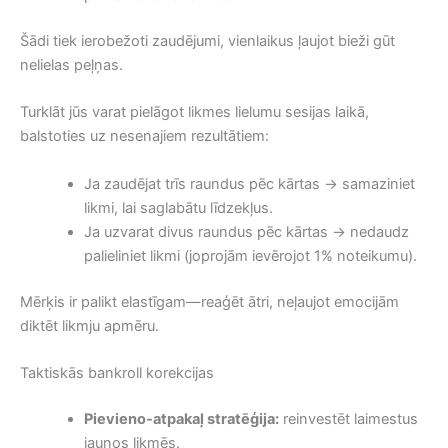
Šādi tiek ierobežoti zaudējumi, vienlaikus ļaujot bieži gūt
nelielas peļņas.
Turklāt jūs varat pielāgot likmes lielumu sesijas laikā,
balstoties uz nesenajiem rezultātiem:
Ja zaudējat trīs raundus pēc kārtas → samaziniet
likmi, lai saglabātu līdzekļus.
Ja uzvarat divus raundus pēc kārtas → nedaudz
palieliniet likmi (joprojām ievērojot 1% noteikumu).
Mērķis ir palikt elastīgam—reaģēt ātri, neļaujot emocijām
diktēt likmju apmēru.
Taktiskās bankroll korekcijas
Pievieno‑atpakaļ stratēģija:
reinvestēt laimestus
jaunos likmēs.