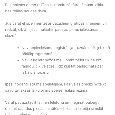
Bezmaksas demo režīms ļauj praktizēt ātro lēmumu ciklu
bez reālas naudas riska.
Jūs varat eksperimentēt ar dažādiem grūtības līmeņiem un
redzēt, cik ātri jūsu multiplier paceļas pirms ielēkšanas
slazdā.
Nav nepieciešama reģistrācija—uzsāc spēli jebkurā
pārlūkprogrammā.
Nav laika ierobežojuma—praktizējiet tik daudz
raundu, cik vēlaties, līdz kļūstat pārliecināts par
laika plānošanu.
Īpaši noderīgi ātruma spēlētājiem, kas vēlas precīzi noteikt
savu izmaksas laiku pirms spēles reālajā režīmā.
Varat pat uzstādīt taimeri telefonā un mēģināt pabeigt
desmit raundus piecās minūtēs—teicama iespēja simulēt
reālas spriedzes situāciju.