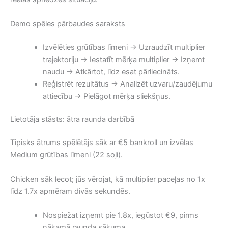
Demo spēles pārbaudes saraksts
Izvēlēties grūtības līmeni → Uzraudzīt multiplier
trajektoriju → Iestatīt mērķa multiplier → Izņemt
naudu → Atkārtot, līdz esat pārliecināts.
Reģistrēt rezultātus → Analizēt uzvaru/zaudējumu
attiecību → Pielāgot mērķa sliekšņus.
Lietotāja stāsts: ātra raunda darbībā
Tipisks ātrums spēlētājs sāk ar €5 bankroll un izvēlas
Medium grūtības līmeni (22 soļi).
Chicken sāk lecot; jūs vērojat, kā multiplier paceļas no 1x
līdz 1.7x apmēram divās sekundēs.
Nospiežat izņemt pie 1.8x, iegūstot €9, pirms
nākamā raunda sākuma.