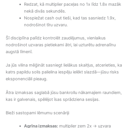
Redzat, kā multiplier paceļas no 1x līdz 1.8x mazāk
nekā divās sekundēs.
Nospiežat cash out tieši, kad tas sasniedz 1.9x,
nodrošinot tīru uzvaru.
Šī disciplīna palīdz kontrolēt zaudējumus, vienlaikus
nodrošinot uzvaras pietiekami ātri, lai uzturētu adrenalīnu
augstā līmenī.
Ja jūs vilina mēģināt sasniegt lielākus skaitļus, atcerieties, ka
katrs papildu solis palielina iespēju ielēkt slazdā—jūsu risks
eksponenciāli pieaug.
Ātra izmaksas saglabā jūsu bankrollu nākamajiem raundiem,
kas ir galvenais, spēlējot īsas sprādziena sesijas.
Bieži sastopami lēmumu scenāriji
Agrīna izmaksas:
multiplier zem 2x → uzvara