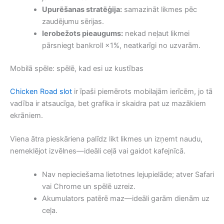
Upurēšanas stratēģija:
samazināt likmes pēc
zaudējumu sērijas.
Ierobežots pieaugums:
nekad neļaut likmei
pārsniegt bankroll ×1%, neatkarīgi no uzvarām.
Mobilā spēle: spēlē, kad esi uz kustības
Chicken Road slot
ir īpaši piemērots mobilajām ierīcēm, jo tā
vadība ir atsaucīga, bet grafika ir skaidra pat uz mazākiem
ekrāniem.
Viena ātra pieskāriena palīdz likt likmes un izņemt naudu,
nemeklējot izvēlnes—ideāli ceļā vai gaidot kafejnīcā.
Nav nepieciešama lietotnes lejupielāde; atver Safari
vai Chrome un spēlē uzreiz.
Akumulators patērē maz—ideāli garām dienām uz
ceļa.