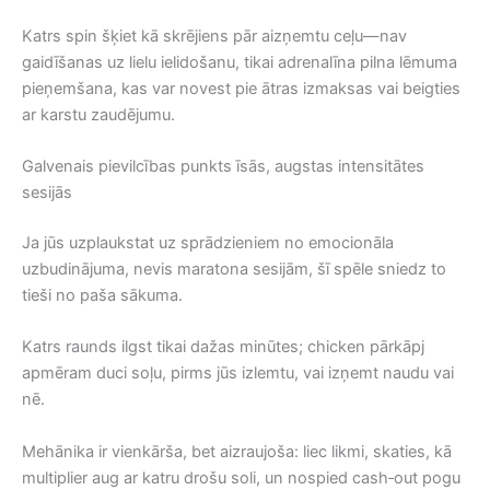
Katrs spin šķiet kā skrējiens pār aizņemtu ceļu—nav
gaidīšanas uz lielu ielidošanu, tikai adrenalīna pilna lēmuma
pieņemšana, kas var novest pie ātras izmaksas vai beigties
ar karstu zaudējumu.
Galvenais pievilcības punkts īsās, augstas intensitātes
sesijās
Ja jūs uzplaukstat uz sprādzieniem no emocionāla
uzbudinājuma, nevis maratona sesijām, šī spēle sniedz to
tieši no paša sākuma.
Katrs raunds ilgst tikai dažas minūtes; chicken pārkāpj
apmēram duci soļu, pirms jūs izlemtu, vai izņemt naudu vai
nē.
Mehānika ir vienkārša, bet aizraujoša: liec likmi, skaties, kā
multiplier aug ar katru drošu soli, un nospied cash‑out pogu