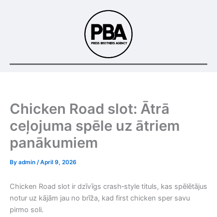
Skip
to
content
Chicken Road slot: Ātrā
ceļojuma spēle uz ātriem
panākumiem
By
admin
/
April 9, 2026
Chicken Road slot ir dzīvīgs crash‑style tituls, kas spēlētājus
notur uz kājām jau no brīža, kad first chicken sper savu
pirmo soli.