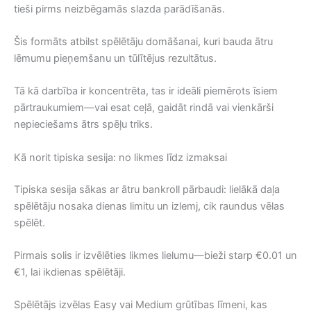
tieši pirms neizbēgamās slazda parādīšanās.
Šis formāts atbilst spēlētāju domāšanai, kuri bauda ātru
lēmumu pieņemšanu un tūlītējus rezultātus.
Tā kā darbība ir koncentrēta, tas ir ideāli piemērots īsiem
pārtraukumiem—vai esat ceļā, gaidāt rindā vai vienkārši
nepieciešams ātrs spēļu triks.
Kā norit tipiska sesija: no likmes līdz izmaksai
Tipiska sesija sākas ar ātru bankroll pārbaudi: lielākā daļa
spēlētāju nosaka dienas limitu un izlemj, cik raundus vēlas
spēlēt.
Pirmais solis ir izvēlēties likmes lielumu—bieži starp €0.01 un
€1, lai ikdienas spēlētāji.
Spēlētājs izvēlas Easy vai Medium grūtības līmeni, kas