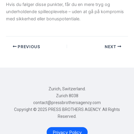
Hvis du følger disse punkter, får du en mere tryg og
underholdende spilleoplevelse – uden at gå på kompromis
med sikkerhed eller bonuspotentiale.
PREVIOUS
NEXT
Zurich, Switzerland.
Zurich 8038
contact@pressbrothersagency.com
Copyright © 2025 PRESS BROTHERS AGENCY. All Rights
Reserved.
Privacy Policy