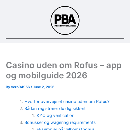
Skip
to
content
Casino uden om Rofus – app
og mobilguide 2026
By
vero94956
/
June 2, 2026
Hvorfor overveje et casino uden om Rofus?
Sådan registrerer du dig sikkert
KYC og verification
Bonusser og wagering requirements
Eksempler på velkomstbonus