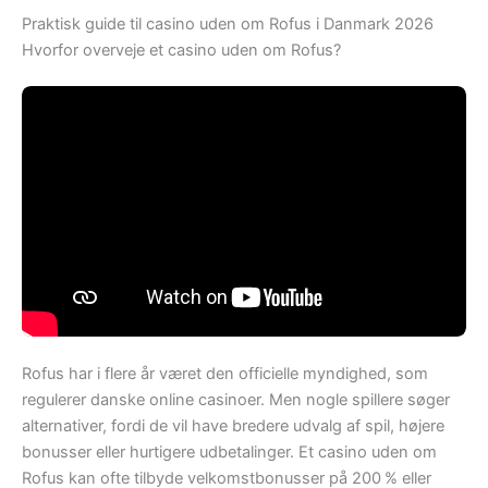
Praktisk guide til casino uden om Rofus i Danmark 2026
Hvorfor overveje et casino uden om Rofus?
Rofus har i flere år været den officielle myndighed, som
regulerer danske online casinoer. Men nogle spillere søger
alternativer, fordi de vil have bredere udvalg af spil, højere
bonusser eller hurtigere udbetalinger. Et casino uden om
Rofus kan ofte tilbyde velkomstbonusser på 200 % eller