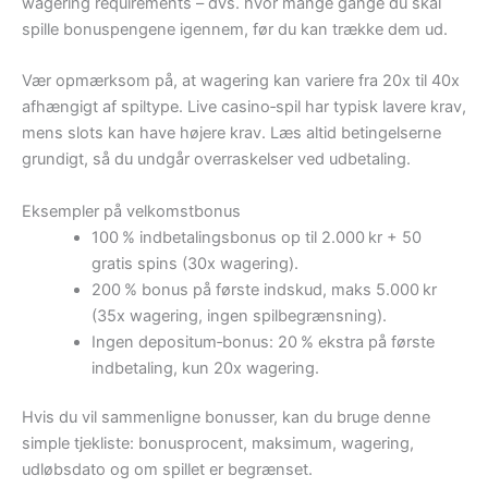
wagering requirements – dvs. hvor mange gange du skal
spille bonuspengene igennem, før du kan trække dem ud.
Vær opmærksom på, at wagering kan variere fra 20x til 40x
afhængigt af spiltype. Live casino‑spil har typisk lavere krav,
mens slots kan have højere krav. Læs altid betingelserne
grundigt, så du undgår overraskelser ved udbetaling.
Eksempler på velkomstbonus
100 % indbetalingsbonus op til 2.000 kr + 50
gratis spins (30x wagering).
200 % bonus på første indskud, maks 5.000 kr
(35x wagering, ingen spilbegrænsning).
Ingen depositum‑bonus: 20 % ekstra på første
indbetaling, kun 20x wagering.
Hvis du vil sammenligne bonusser, kan du bruge denne
simple tjekliste: bonusprocent, maksimum, wagering,
udløbsdato og om spillet er begrænset.