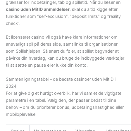
grænser for indbetalinger, tab og spilletid. Når du læser en
casino uden MitID anmeldelser
, skal du altid kigge efter
funktioner som “self‑exclusion”, “deposit limits” og “reality
check”.
Et licenseret casino vil også have klare informationer om
ansvarligt spil på deres side, samt links til organisationer
som Spillehjelpen. Så snart du føler, at spillet begynder at
påvirke din hverdag, kan du bruge de indbyggede værktøjer
til at sætte en pause eller lukke din konto.
Sammenligningstabel – de bedste casinoer uden MitID i
2024
For at give dig et hurtigt overblik, har vi samlet de vigtigste
parametre i en tabel. Vælg den, der passer bedst til dine
behov – om du prioriterer bonus, udbetalingshastighed eller
mobiloplevelse.