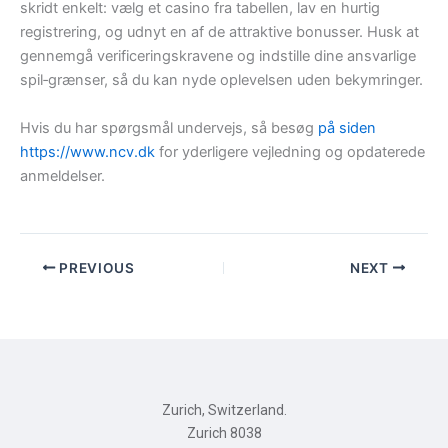
skridt enkelt: vælg et casino fra tabellen, lav en hurtig
registrering, og udnyt en af de attraktive bonusser. Husk at
gennemgå verificeringskravene og indstille dine ansvarlige
spil‑grænser, så du kan nyde oplevelsen uden bekymringer.
Hvis du har spørgsmål undervejs, så besøg
på siden
https://www.ncv.dk
for yderligere vejledning og opdaterede
anmeldelser.
PREVIOUS
NEXT
Zurich, Switzerland.
Zurich 8038