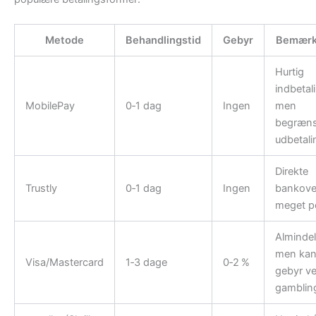
Metode
Behandlingstid
Gebyr
Bemærk
Hurtig
indbetal
MobilePay
0‑1 dag
Ingen
men
begræns
udbetali
Direkte
Trustly
0‑1 dag
Ingen
bankover
meget p
Almindel
men kan
Visa/Mastercard
1‑3 dage
0‑2 %
gebyr v
gamblin