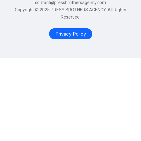
contact@pressbrothersagency.com
Copyright © 2025 PRESS BROTHERS AGENCY. All Rights
Reserved.
Privacy Policy