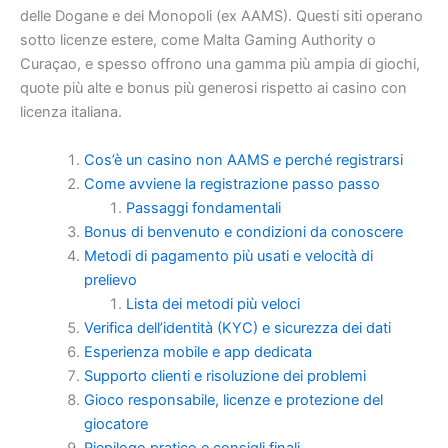
delle Dogane e dei Monopoli (ex AAMS). Questi siti operano
sotto licenze estere, come Malta Gaming Authority o
Curaçao, e spesso offrono una gamma più ampia di giochi,
quote più alte e bonus più generosi rispetto ai casino con
licenza italiana.
Cos’è un casino non AAMS e perché registrarsi
Come avviene la registrazione passo passo
Passaggi fondamentali
Bonus di benvenuto e condizioni da conoscere
Metodi di pagamento più usati e velocità di
prelievo
Lista dei metodi più veloci
Verifica dell’identità (KYC) e sicurezza dei dati
Esperienza mobile e app dedicata
Supporto clienti e risoluzione dei problemi
Gioco responsabile, licenze e protezione del
giocatore
Riepilogo pratico e consigli finali