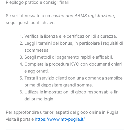
Riepilogo pratico e consigli finali
Se sei interessato a un
casino non AAMS registrazione
,
segui questi punti chiave:
Verifica la licenza e le certificazioni di sicurezza.
Leggi i termini del bonus, in particolare i requisiti di
scommessa.
Scegli metodi di pagamento rapidi e affidabili.
Completa la procedura KYC con documenti chiari
e aggiornati.
Testa il servizio clienti con una domanda semplice
prima di depositare grandi somme.
Utilizza le impostazioni di gioco responsabile fin
dal primo login.
Per approfondire ulteriori aspetti del gioco online in Puglia,
visita il portale
https://www.mtvpuglia.it/
.