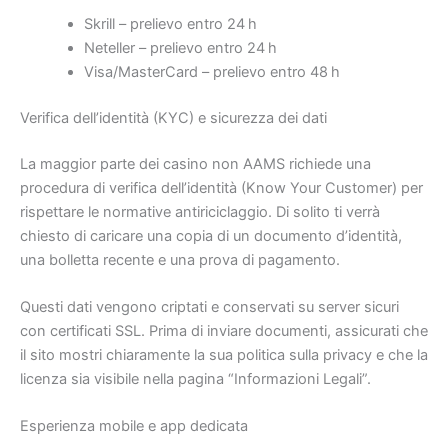
Skrill – prelievo entro 24 h
Neteller – prelievo entro 24 h
Visa/MasterCard – prelievo entro 48 h
Verifica dell’identità (KYC) e sicurezza dei dati
La maggior parte dei casino non AAMS richiede una
procedura di verifica dell’identità (Know Your Customer) per
rispettare le normative antiriciclaggio. Di solito ti verrà
chiesto di caricare una copia di un documento d’identità,
una bolletta recente e una prova di pagamento.
Questi dati vengono criptati e conservati su server sicuri
con certificati SSL. Prima di inviare documenti, assicurati che
il sito mostri chiaramente la sua politica sulla privacy e che la
licenza sia visibile nella pagina “Informazioni Legali”.
Esperienza mobile e app dedicata