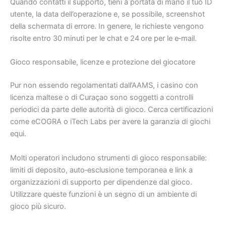
Quando contatti il supporto, tieni a portata di mano il tuo ID
utente, la data dell’operazione e, se possibile, screenshot
della schermata di errore. In genere, le richieste vengono
risolte entro 30 minuti per le chat e 24 ore per le e‑mail.
Gioco responsabile, licenze e protezione del giocatore
Pur non essendo regolamentati dall’AAMS, i casino con
licenza maltese o di Curaçao sono soggetti a controlli
periodici da parte delle autorità di gioco. Cerca certificazioni
come eCOGRA o iTech Labs per avere la garanzia di giochi
equi.
Molti operatori includono strumenti di gioco responsabile:
limiti di deposito, auto‑esclusione temporanea e link a
organizzazioni di supporto per dipendenze dal gioco.
Utilizzare queste funzioni è un segno di un ambiente di
gioco più sicuro.