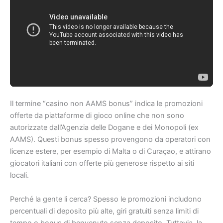
Il termine “casino non AAMS bonus” indica le promozioni
offerte da piattaforme di gioco online che non sono
autorizzate dall’Agenzia delle Dogane e dei Monopoli (ex
AAMS). Questi bonus spesso provengono da operatori con
licenze estere, per esempio di Malta o di Curaçao, e attirano
giocatori italiani con offerte più generose rispetto ai siti
locali.
Perché la gente li cerca? Spesso le promozioni includono
percentuali di deposito più alte, giri gratuiti senza limiti di
tempo o bonus di benvenuto senza deposito. Tuttavia, la