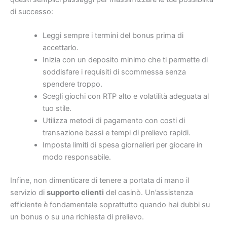
di successo:
Leggi sempre i termini del bonus prima di
accettarlo.
Inizia con un deposito minimo che ti permette di
soddisfare i requisiti di scommessa senza
spendere troppo.
Scegli giochi con RTP alto e volatilità adeguata al
tuo stile.
Utilizza metodi di pagamento con costi di
transazione bassi e tempi di prelievo rapidi.
Imposta limiti di spesa giornalieri per giocare in
modo responsabile.
Infine, non dimenticare di tenere a portata di mano il
servizio di
supporto clienti
del casinò. Un’assistenza
efficiente è fondamentale soprattutto quando hai dubbi su
un bonus o su una richiesta di prelievo.