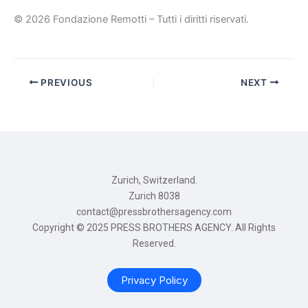
© 2026 Fondazione Remotti – Tutti i diritti riservati.
PREVIOUS
NEXT
Zurich, Switzerland.
Zurich 8038
contact@pressbrothersagency.com
Copyright © 2025 PRESS BROTHERS AGENCY. All Rights
Reserved.
Privacy Policy