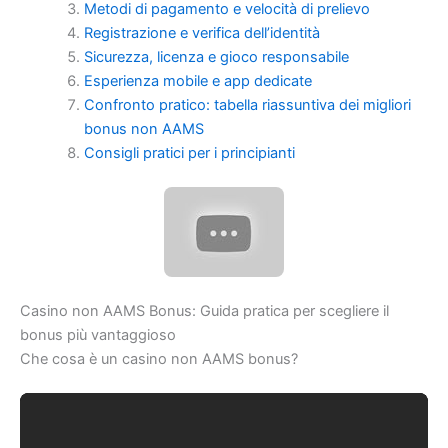
Metodi di pagamento e velocità di prelievo
Registrazione e verifica dell’identità
Sicurezza, licenza e gioco responsabile
Esperienza mobile e app dedicate
Confronto pratico: tabella riassuntiva dei migliori
bonus non AAMS
Consigli pratici per i principianti
Casino non AAMS Bonus: Guida pratica per scegliere il
bonus più vantaggioso
Che cosa è un casino non AAMS bonus?