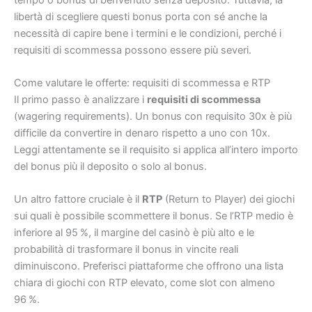
libertà di scegliere questi bonus porta con sé anche la
necessità di capire bene i termini e le condizioni, perché i
requisiti di scommessa possono essere più severi.
Come valutare le offerte: requisiti di scommessa e RTP
Il primo passo è analizzare i
requisiti di scommessa
(wagering requirements). Un bonus con requisito 30x è più
difficile da convertire in denaro rispetto a uno con 10x.
Leggi attentamente se il requisito si applica all’intero importo
del bonus più il deposito o solo al bonus.
Un altro fattore cruciale è il
RTP
(Return to Player) dei giochi
sui quali è possibile scommettere il bonus. Se l’RTP medio è
inferiore al 95 %, il margine del casinò è più alto e le
probabilità di trasformare il bonus in vincite reali
diminuiscono. Preferisci piattaforme che offrono una lista
chiara di giochi con RTP elevato, come slot con almeno
96 %.