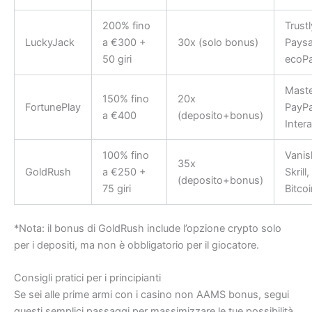
200% fino
Trustl
LuckyJack
a €300 +
30x (solo bonus)
Paysa
50 giri
ecoP
Maste
150% fino
20x
FortunePlay
PayPa
a €400
(deposito+bonus)
Inter
100% fino
Vanis
35x
GoldRush
a €250 +
Skrill,
(deposito+bonus)
75 giri
Bitco
*Nota: il bonus di GoldRush include l’opzione crypto solo
per i depositi, ma non è obbligatorio per il giocatore.
Consigli pratici per i principianti
Se sei alle prime armi con i casino non AAMS bonus, segui
questi semplici passaggi per massimizzare le tue possibilità