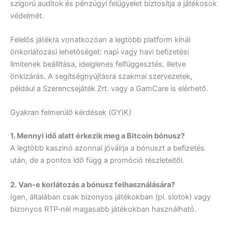
szigorú auditok és pénzügyi felügyelet biztosítja a játékosok
védelmét.
Felelős játékra vonatkozóan a legtöbb platform kínál
önkorlátozási lehetőséget: napi vagy havi befizetési
limitenek beállítása, ideiglenes felfüggesztés, illetve
önkizárás. A segítségnyújtásra szakmai szervezetek,
például a Szerencsejáték Zrt. vagy a GamCare is elérhető.
Gyakran felmerülő kérdések (GYIK)
1. Mennyi idő alatt érkezik meg a Bitcoin bónusz?
A legtöbb kaszinó azonnal jóváírja a bónuszt a befizetés
után, de a pontos idő függ a promóció részleteitől.
2. Van-e korlátozás a bónusz felhasználására?
Igen, általában csak bizonyos játékokban (pl. slotok) vagy
bizonyos RTP‑nél magasabb játékokban használható.