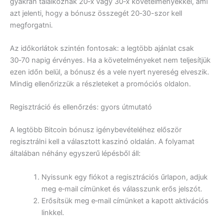
gyakran találkoznak 20‑x vagy 30‑x követelményekkel, ami
azt jelenti, hogy a bónusz összegét 20‑30-szor kell
megforgatni.
Az időkorlátok szintén fontosak: a legtöbb ajánlat csak
30‑70 napig érvényes. Ha a követelményeket nem teljesítjük
ezen időn belül, a bónusz és a vele nyert nyereség elveszik.
Mindig ellenőrizzük a részleteket a promóciós oldalon.
Regisztráció és ellenőrzés: gyors útmutató
A legtöbb Bitcoin bónusz igénybevételéhez először
regisztrálni kell a választott kaszinó oldalán. A folyamat
általában néhány egyszerű lépésből áll:
Nyissunk egy fiókot a regisztrációs űrlapon, adjuk
meg e‑mail címünket és válasszunk erős jelszót.
Erősítsük meg e‑mail címünket a kapott aktivációs
linkkel.