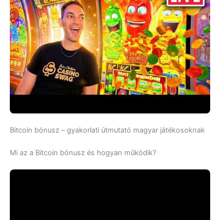
Bitcoin bónusz – gyakorlati útmutató magyar játékosoknak
Mi az a Bitcoin bónusz és hogyan működik?