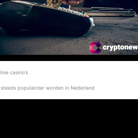
line casino’s
 steeds populairder worden in Nederland