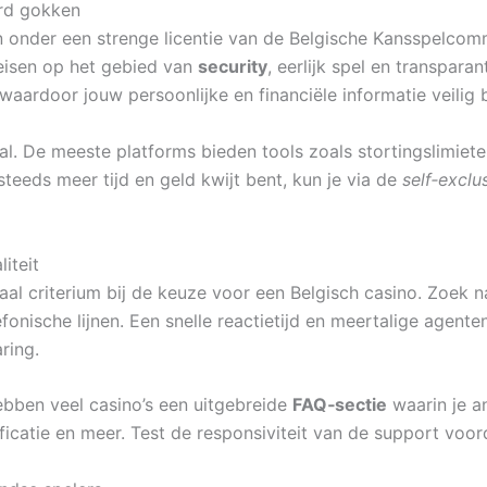
ord gokken
n onder een strenge licentie van de Belgische Kansspelcomm
eisen op het gebied van
security
, eerlijk spel en transpara
aardoor jouw persoonlijke en financiële informatie veilig bl
. De meeste platforms bieden tools zoals stortingslimieten, 
e steeds meer tijd en geld kwijt bent, kun je via de
self‑exclu
iteit
aal criterium bij de keuze voor een Belgisch casino. Zoek n
lefonische lijnen. Een snelle reactietijd en meertalige agent
ring.
ebben veel casino’s een uitgebreide
FAQ‑sectie
waarin je a
ficatie en meer. Test de responsiviteit van de support voor