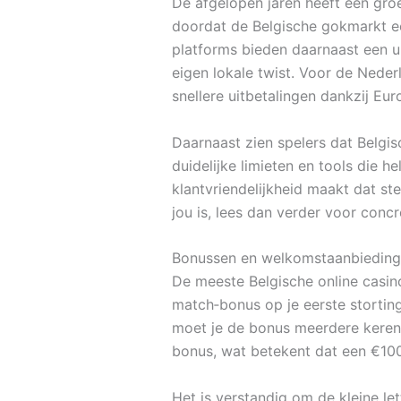
De afgelopen jaren heeft een groe
doordat de Belgische gokmarkt ee
platforms bieden daarnaast een u
eigen lokale twist. Voor de Nede
snellere uitbetalingen dankzij Eu
Daarnaast zien spelers dat Belgi
duidelijke limieten en tools die 
klantvriendelijkheid maakt dat ste
jou is, lees dan verder voor conc
Bonussen en welkomstaanbiedingen
De meeste Belgische online casin
match‑bonus op je eerste storting
moet je de bonus meerdere keren 
bonus, wat betekent dat een €100
Het is verstandig om de kleine le