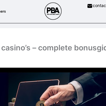
conta
 casino’s – complete bonusgi