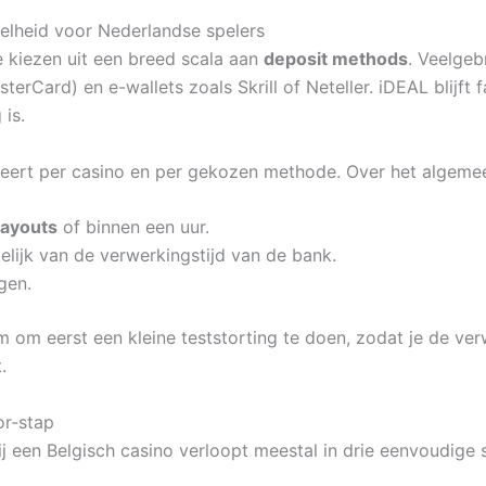
elheid voor Nederlandse spelers
je kiezen uit een breed scala aan
deposit methods
. Veelgeb
terCard) en e-wallets zoals Skrill of Neteller. iDEAL blijft
 is.
rieert per casino en per gekozen methode. Over het algemee
payouts
of binnen een uur.
elijk van de verwerkingstijd van de bank.
gen.
lim om eerst een kleine teststorting te doen, zodat je de ve
.
or‑stap
 een Belgisch casino verloopt meestal in drie eenvoudige 