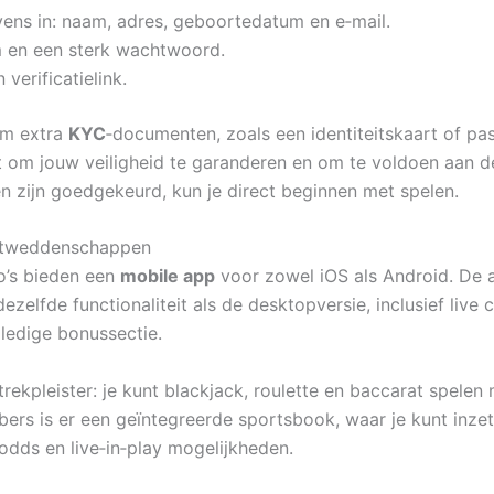
vens in: naam, adres, geboortedatum en e‑mail.
 en een sterk wachtwoord.
 verificatielink.
om extra
KYC
‑documenten, zoals een identiteitskaart of pa
cht om jouw veiligheid te garanderen en om te voldoen aan 
 zijn goedgekeurd, kun je direct beginnen met spelen.
ortweddenschappen
o’s bieden een
mobile app
voor zowel iOS als Android. De 
ezelfde functionaliteit als de desktopversie, inclusief live 
edige bonussectie.
rekpleister: je kunt blackjack, roulette en baccarat spelen
ers is er een geïntegreerde sportsbook, waar je kunt inzet
odds en live‑in‑play mogelijkheden.