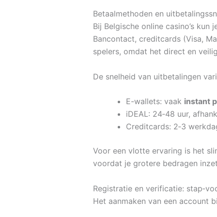
Betaalmethoden en uitbetalingssn
Bij Belgische online casino’s kun 
Bancontact, creditcards (Visa, Mas
spelers, omdat het direct en veilig
De snelheid van uitbetalingen va
E-wallets: vaak
instant 
iDEAL: 24‑48 uur, afhank
Creditcards: 2‑3 werkda
Voor een vlotte ervaring is het s
voordat je grotere bedragen inzet
Registratie en verificatie: stap‑vo
Het aanmaken van een account bij