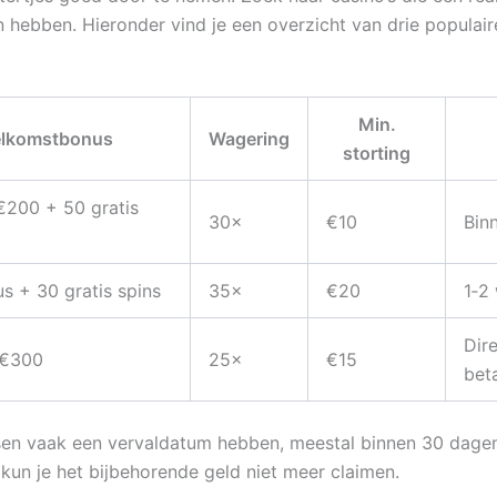
en hebben. Hieronder vind je een overzicht van drie populair
Min.
lkomstbonus
Wagering
storting
€200 + 50 gratis
30×
€10
Bin
s + 30 gratis spins
35×
€20
1‑2
Dire
 €300
25×
€15
bet
n vaak een vervaldatum hebben, meestal binnen 30 dagen. 
 kun je het bijbehorende geld niet meer claimen.