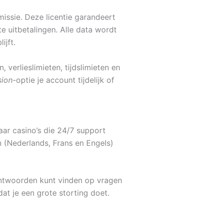
issie. Deze licentie garandeert
nte uitbetalingen. Alle data wordt
ijft.
verlieslimieten, tijdslimieten en
sion
-optie je account tijdelijk of
aar casino’s die 24/7 support
en (Nederlands, Frans en Engels)
ntwoorden kunt vinden op vragen
dat je een grote storting doet.