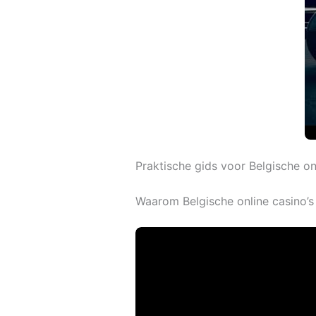
Praktische gids voor Belgische on
Waarom Belgische online casino’s