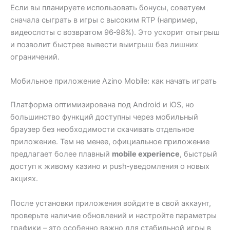
Если вы планируете использовать бонусы, советуем
сначала сыграть в игры с высоким RTP (например,
видеослоты с возвратом 96‑98%). Это ускорит отыгрыш
и позволит быстрее вывести выигрыш без лишних
ограничений.
Мобильное приложение Azino Mobile: как начать играть
Платформа оптимизирована под Android и iOS, но
большинство функций доступны через мобильный
браузер без необходимости скачивать отдельное
приложение. Тем не менее, официальное приложение
предлагает более плавный
mobile experience
, быстрый
доступ к живому казино и push‑уведомления о новых
акциях.
После установки приложения войдите в свой аккаунт,
проверьте наличие обновлений и настройте параметры
графики – это особенно важно для стабильной игры в