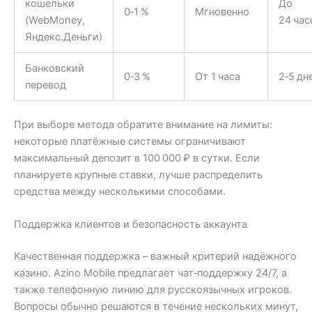
кошельки
До
0‑1 %
Мгновенно
(WebMoney,
24 час
Яндекс.Деньги)
Банковский
0‑3 %
От 1 часа
2‑5 дн
перевод
При выборе метода обратите внимание на лимиты:
некоторые платёжные системы ограничивают
максимальный депозит в 100 000 ₽ в сутки. Если
планируете крупные ставки, лучше распределить
средства между несколькими способами.
Поддержка клиентов и безопасность аккаунта
Качественная поддержка – важный критерий надёжного
казино. Azino Mobile предлагает чат‑поддержку 24/7, а
также телефонную линию для русскоязычных игроков.
Вопросы обычно решаются в течение нескольких минут,