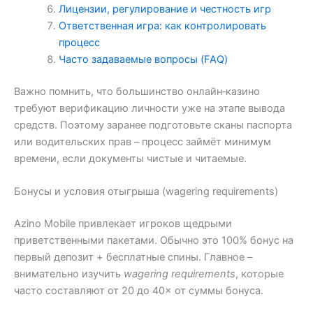
Лицензии, регулирование и честность игр
Ответственная игра: как контролировать
процесс
Часто задаваемые вопросы (FAQ)
Важно помнить, что большинство онлайн‑казино
требуют верификацию личности уже на этапе вывода
средств. Поэтому заранее подготовьте сканы паспорта
или водительских прав – процесс займёт минимум
времени, если документы чистые и читаемые.
Бонусы и условия отыгрыша (wagering requirements)
Azino Mobile привлекает игроков щедрыми
приветственными пакетами. Обычно это 100% бонус на
первый депозит + бесплатные спины. Главное –
внимательно изучить
wagering requirements
, которые
часто составляют от 20 до 40× от суммы бонуса.