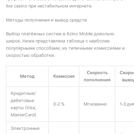
live casino при нестабильном интернете.
Методы пополнения и вывод средств
Выбор платёжных систем в Azino Mobile довольно
широк. Ниже представлена таблица с наиболее
популярными способами, их типичными комиссиями и
скоростью обработки.
Скорость
Скоро
Метод
Комиссия
пополнения
выво
Кредитные/
дебетовые
0‑2 %
Мгновенно
1‑3 дн
карты (Visa,
MasterCard)
Электронные