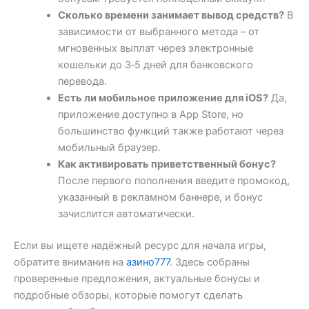
Сколько времени занимает вывод средств?
В
зависимости от выбранного метода – от
мгновенных выплат через электронные
кошельки до 3‑5 дней для банковского
перевода.
Есть ли мобильное приложение для iOS?
Да,
приложение доступно в App Store, но
большинство функций также работают через
мобильный браузер.
Как активировать приветственный бонус?
После первого пополнения введите промокод,
указанный в рекламном баннере, и бонус
зачислится автоматически.
Если вы ищете надёжный ресурс для начала игры,
обратите внимание на
азино777
. Здесь собраны
проверенные предложения, актуальные бонусы и
подробные обзоры, которые помогут сделать