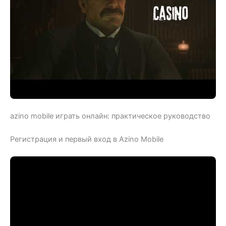
azino mobile играть онлайн: практическое руководство
Регистрация и первый вход в Azino Mobile