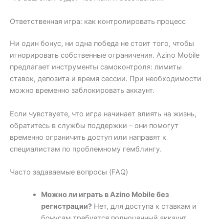
Ответственная игра: как контролировать процесс
Ни один бонус, ни одна победа не стоит того, чтобы
игнорировать собственные ограничения. Azino Mobile
предлагает инструменты самоконтроля: лимиты
ставок, депозита и время сессии. При необходимости
можно временно заблокировать аккаунт.
Если чувствуете, что игра начинает влиять на жизнь,
обратитесь в службы поддержки – они помогут
временно ограничить доступ или направят к
специалистам по проблемному гемблингу.
Часто задаваемые вопросы (FAQ)
Можно ли играть в Azino Mobile без
регистрации?
Нет, для доступа к ставкам и
бонусам требуется полноценный аккаунт.