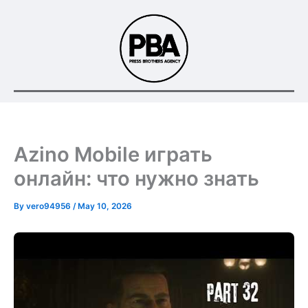
Skip
to
content
Azino Mobile играть
онлайн: что нужно знать
By
vero94956
/
May 10, 2026