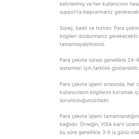
belirlenmiş ve her kullanıcının hes
support’a başvurmanız gerekecekt
Süreç, basit ve hızlıdır. Para çekm
bilgileri doldurmanız gerekecektir.
tamamlayabilirsiniz.
Para çekme süresi genellikle 24-
sistemleri için farklılık gösterebi
Para çekme işlemi sırasında, her z
kullanıcıların bilgilerini korumak i
sorumluluğunuzdadır.
Para çekme işlemi tamamlandığında
bağlıdır. Örneğin, VISA kartı üzeri
bu süre genellikle 3-5 iş günü olabi