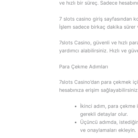
ve hızlı bir süreç. Sadece hesabı
7 slots casino giriş sayfasından ko
İşlem sadece birkaç dakika sürer v
7slots Casino, güvenli ve hızlı pa
yardımcı alabilirsiniz. Hızlı ve gü
Para Çekme Adımları
7slots Casino’dan para çekmek için 
hesabınıza erişim sağlayabilirsiniz
İkinci adım, para çekme iş
gerekli detaylar olur.
Üçüncü adımda, istediğini
ve onaylamaları ekleyin.