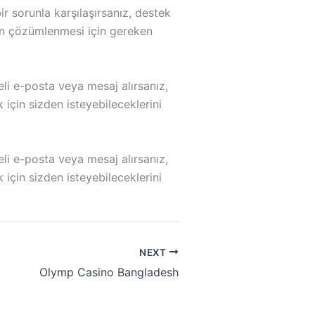
 sorunla karşılaşırsanız, destek
zun çözümlenmesi için gereken
eli e-posta veya mesaj alırsanız,
ek için sizden isteyebileceklerini
eli e-posta veya mesaj alırsanız,
ek için sizden isteyebileceklerini
NEXT
Olymp Casino Bangladesh