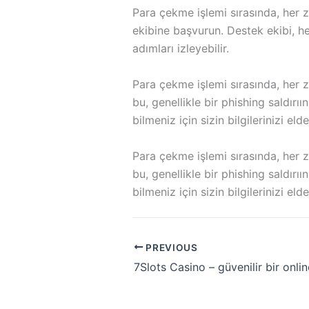
Para çekme işlemi sırasında, her 
ekibine başvurun. Destek ekibi, h
adımları izleyebilir.
Para çekme işlemi sırasında, her z
bu, genellikle bir phishing saldırıın
bilmeniz için sizin bilgilerinizi eld
Para çekme işlemi sırasında, her z
bu, genellikle bir phishing saldırıın
bilmeniz için sizin bilgilerinizi eld
PREVIOUS
7Slots Casino – güvenilir bir onli