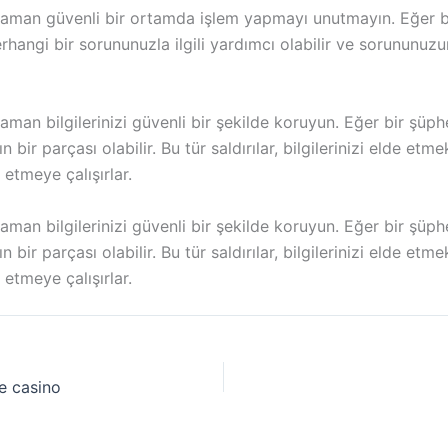
zaman güvenli bir ortamda işlem yapmayı unutmayın. Eğer bir
erhangi bir sorununuzla ilgili yardımcı olabilir ve sorununu
aman bilgilerinizi güvenli bir şekilde koruyun. Eğer bir şüph
ın bir parçası olabilir. Bu tür saldırılar, bilgilerinizi elde etm
e etmeye çalışırlar.
aman bilgilerinizi güvenli bir şekilde koruyun. Eğer bir şüph
ın bir parçası olabilir. Bu tür saldırılar, bilgilerinizi elde etm
e etmeye çalışırlar.
ne casino