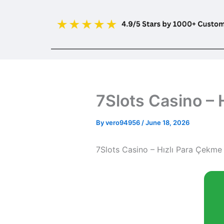
Skip
to
content
7Slots Casino – 
By
vero94956
/
June 18, 2026
7Slots Casino – Hızlı Para Çekme