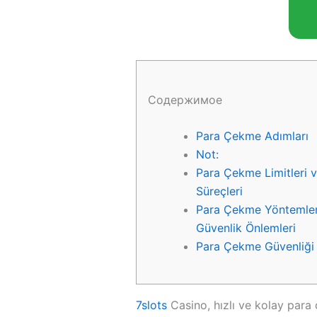
Содержимое
Para Çekme Adımları
Not:
Para Çekme Limitleri 
Süreçleri
Para Çekme Yöntemler
Güvenlik Önlemleri
Para Çekme Güvenliği
7slots
Casino, hızlı ve kolay para