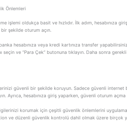
ik Önlemleri
e işlemi oldukça basit ve hızlıdır. İlk adım, hesabınıza giriş
 bir şekilde oturum açın.
 banka hesabınıza veya kredi kartınıza transfer yapabilirsiniz
 seçin ve “Para Çek” butonuna tıklayın. Daha sonra gerekli b
lerinizi güvenli bir şekilde koruyun. Sadece güvenli internet
yın. Ayrıca, hesabınıza giriş yaparken, güvenli oturum açma 
ilgilerinizi korumak için çeşitli güvenlik önlemlerini uygulam
tion ve düzenli güvenlik kontrolü dahil olmak üzere birçok y